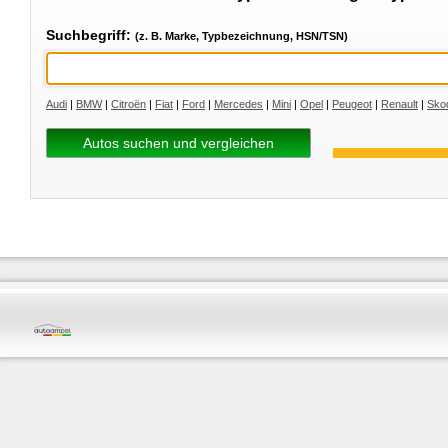
Suchbegriff:
(z. B. Marke, Typbezeichnung, HSN/TSN)
Audi
|
BMW
|
Citroën
|
Fiat
|
Ford
|
Mercedes
|
Mini
|
Opel
|
Peugeot
|
Renault
|
Sko
Autos suchen und vergleichen