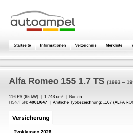
Startseite
Informationen
Verzeichnis
Merkliste
Alfa Romeo
155 1.7 TS
(1993 – 19
116 PS (
85
kW
) |
1.748
cm³
|
Benzin
HSN/TSN
:
4001/647
| Amtliche Typbezeichnung: „
167 (ALFA RO
Versicherung
Typklassen 2026