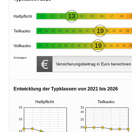
13
Haftpflicht
10
11
12
14
15
16
17
18
1
19
Teilkasko
10
11
12
13
14
15
16
17
18
20
21
22
23
19
Vollkasko
10
11
12
13
14
15
16
17
18
20
21
22
23
24
Anzeigen:
Versicherungsbeitrag in Euro berechnen
Entwicklung der Typklassen von 2021 bis 2026
Haftpflicht
Teilkasko
25
33
30
20
25
20
15