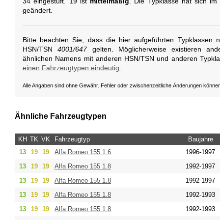
34 eingestuft. 19 ist
mittelmäßig
. Die Typklasse hat sich im
geändert.
Bitte beachten Sie, dass die hier aufgeführten Typklassen 
HSN/TSN
4001/647
gelten. Möglicherweise existieren and
ähnlichen Namens mit anderen HSN/TSN und anderen Typkl
einen Fahrzeugtypen eindeutig.
Alle Angaben sind ohne Gewähr. Fehler oder zwischenzeitliche Änderungen könne
Ähnliche Fahrzeugtypen
KH
TK
VK
Fahrzeugtyp
Baujahre
13
19
19
Alfa Romeo
155 1.6
1996-1997
13
19
19
Alfa Romeo
155 1.8
1992-1997
13
19
19
Alfa Romeo
155 1.8
1992-1997
13
19
19
Alfa Romeo
155 1.8
1992-1993
13
19
19
Alfa Romeo
155 1.8
1992-1993