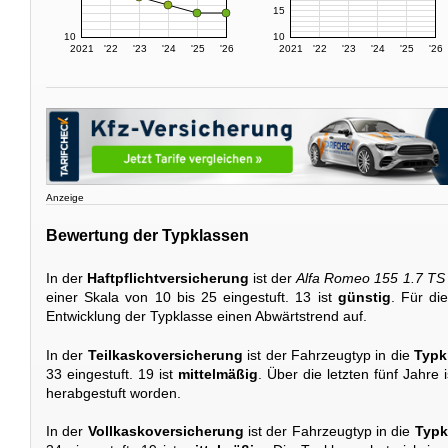
15
10
10
2021
'22
'23
'24
'25
'26
2021
'22
'23
'24
'25
'26
Anzeige
Bewertung der Typklassen
In der
Haftpflichtversicherung
ist der
Alfa Romeo 155 1.7 TS
einer Skala von 10 bis 25 eingestuft. 13 ist
günstig
. Für di
Entwicklung der Typklasse einen Abwärtstrend auf.
In der
Teilkaskoversicherung
ist der Fahrzeugtyp in die
Typk
33 eingestuft. 19 ist
mittelmäßig
. Über die letzten fünf Jahre
herabgestuft worden.
In der
Vollkaskoversicherung
ist der Fahrzeugtyp in die
Typk