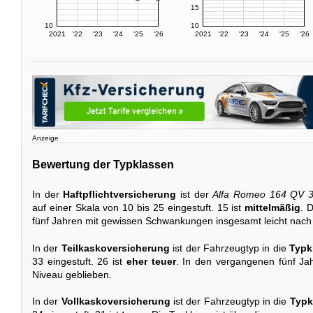
15
10
10
2021
'22
'23
'24
'25
'26
2021
'22
'23
'24
'25
'26
Anzeige
Bewertung der Typklassen
In der
Haftpflichtversicherung
ist der
Alfa Romeo 164 QV 3
auf einer Skala von 10 bis 25 eingestuft. 15 ist
mittelmäßig
. 
fünf Jahren mit gewissen Schwankungen insgesamt leicht nach 
In der
Teilkaskoversicherung
ist der Fahrzeugtyp in die
Typk
33 eingestuft. 26 ist
eher teuer
. In den vergangenen fünf Jah
Niveau geblieben.
In der
Vollkaskoversicherung
ist der Fahrzeugtyp in die
Typk