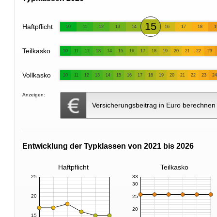
15
Haftpflicht
10
11
12
13
14
16
17
18
1
Teilkasko
10
11
12
13
14
15
16
17
18
19
20
21
22
23
Vollkasko
10
11
12
13
14
15
16
17
18
19
20
21
22
23
24
Anzeigen:
Versicherungsbeitrag in Euro berechnen
Entwicklung der Typklassen von 2021 bis 2026
Haftpflicht
Teilkasko
25
33
30
20
25
20
15