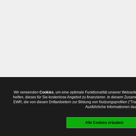
Wir verwenden
Cookies
, um eine optimale Funktionalität unserer Websei
helfen, dieses für Sie kostenlose Angebot zu finanzieren. In diesem Zus
EWR, die von diesen Drittanbietern zur Bildung von Nutzungsprofilen ("T
Ausführliche Informationen daz
Alle Cookies erlauben