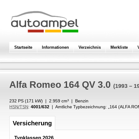
Startseite
Informationen
Verzeichnis
Merkliste
Alfa Romeo
164 QV 3.0
(1993 – 1
232 PS (
171
kW
) |
2.959
cm³
|
Benzin
HSN/TSN
:
4001/632
| Amtliche Typbezeichnung: „
164 (ALFA R
Versicherung
Typklassen 2026