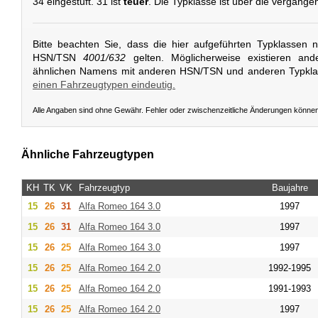
34 eingestuft. 31 ist
teuer
. Die Typklasse ist über die vergange
Bitte beachten Sie, dass die hier aufgeführten Typklassen 
HSN/TSN
4001/632
gelten. Möglicherweise existieren and
ähnlichen Namens mit anderen HSN/TSN und anderen Typkl
einen Fahrzeugtypen eindeutig.
Alle Angaben sind ohne Gewähr. Fehler oder zwischenzeitliche Änderungen könne
Ähnliche Fahrzeugtypen
KH
TK
VK
Fahrzeugtyp
Baujahre
15
26
31
Alfa Romeo
164 3.0
1997
15
26
31
Alfa Romeo
164 3.0
1997
15
26
25
Alfa Romeo
164 3.0
1997
15
26
25
Alfa Romeo
164 2.0
1992-1995
15
26
25
Alfa Romeo
164 2.0
1991-1993
15
26
25
Alfa Romeo
164 2.0
1997