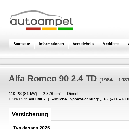
Startseite
Informationen
Verzeichnis
Merkliste
Alfa Romeo
90 2.4 TD
(1984 – 198
110 PS (
81
kW
) |
2.376
cm³
|
Diesel
HSN/TSN
:
4000/407
| Amtliche Typbezeichnung: „
162 (ALFA RO
Versicherung
Typklassen 2026