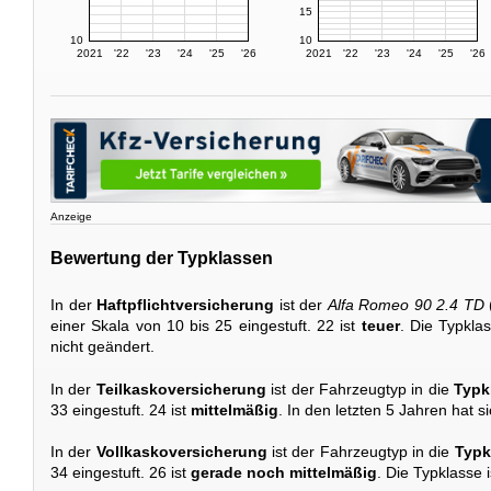
15
10
10
2021
'22
'23
'24
'25
'26
2021
'22
'23
'24
'25
'26
Anzeige
Bewertung der Typklassen
In der
Haftpflichtversicherung
ist der
Alfa Romeo 90 2.4 TD
einer Skala von 10 bis 25 eingestuft. 22 ist
teuer
. Die Typkla
nicht geändert.
In der
Teilkaskoversicherung
ist der Fahrzeugtyp in die
Typk
33 eingestuft. 24 ist
mittelmäßig
. In den letzten 5 Jahren hat s
In der
Vollkaskoversicherung
ist der Fahrzeugtyp in die
Typk
34 eingestuft. 26 ist
gerade noch mittelmäßig
. Die Typklasse i