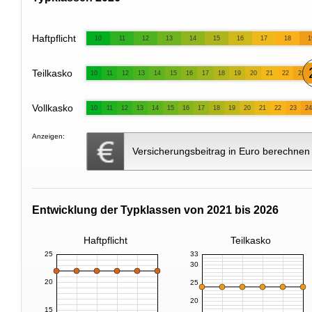
Haftpflicht
10
11
12
13
14
15
16
17
18
1
Teilkasko
10
11
12
13
14
15
16
17
18
19
20
21
22
23
Vollkasko
10
11
12
13
14
15
16
17
18
19
20
21
22
23
24
Anzeigen:
Versicherungsbeitrag in Euro berechnen
Entwicklung der Typklassen von 2021 bis 2026
Haftpflicht
Teilkasko
25
33
30
20
25
20
15