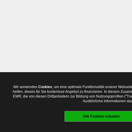
Wir verwenden
Cookies
, um eine optimale Funktionalität unserer Websei
helfen, dieses für Sie kostenlose Angebot zu finanzieren. In diesem Zus
EWR, die von diesen Drittanbietern zur Bildung von Nutzungsprofilen ("T
Ausführliche Informationen daz
Alle Cookies erlauben