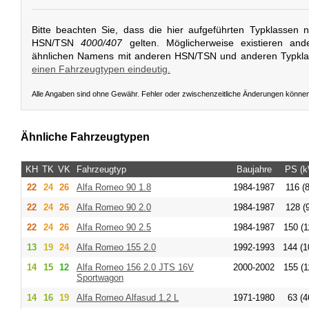
Bitte beachten Sie, dass die hier aufgeführten Typklassen 
HSN/TSN
4000/407
gelten. Möglicherweise existieren and
ähnlichen Namens mit anderen HSN/TSN und anderen Typkl
einen Fahrzeugtypen eindeutig.
Alle Angaben sind ohne Gewähr. Fehler oder zwischenzeitliche Änderungen könne
Ähnliche Fahrzeugtypen
KH
TK
VK
Fahrzeugtyp
Baujahre
PS (k
22
24
26
Alfa Romeo
90 1.8
1984-1987
116 (
22
24
26
Alfa Romeo
90 2.0
1984-1987
128 (
22
24
26
Alfa Romeo
90 2.5
1984-1987
150 (1
13
19
24
Alfa Romeo
155 2.0
1992-1993
144 (1
14
15
12
Alfa Romeo
156 2.0 JTS 16V
2000-2002
155 (1
Sportwagon
14
16
19
Alfa Romeo
Alfasud 1.2 L
1971-1980
63 (4