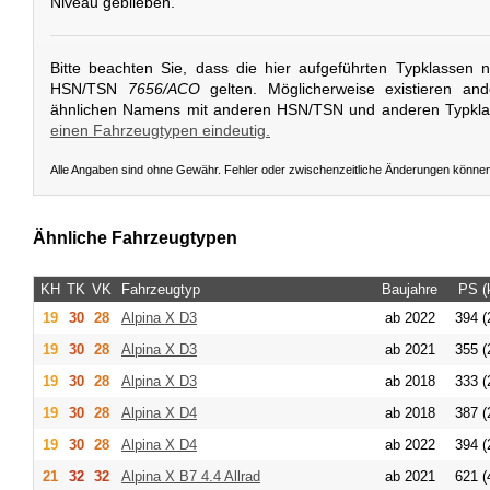
Niveau geblieben.
Bitte beachten Sie, dass die hier aufgeführten Typklassen 
HSN/TSN
7656/ACO
gelten. Möglicherweise existieren an
ähnlichen Namens mit anderen HSN/TSN und anderen Typkl
einen Fahrzeugtypen eindeutig.
Alle Angaben sind ohne Gewähr. Fehler oder zwischenzeitliche Änderungen könne
Ähnliche Fahrzeugtypen
KH
TK
VK
Fahrzeugtyp
Baujahre
PS (
19
30
28
Alpina
X D3
ab 2022
394 (
19
30
28
Alpina
X D3
ab 2021
355 (
19
30
28
Alpina
X D3
ab 2018
333 (
19
30
28
Alpina
X D4
ab 2018
387 (
19
30
28
Alpina
X D4
ab 2022
394 (
21
32
32
Alpina
X B7 4.4 Allrad
ab 2021
621 (