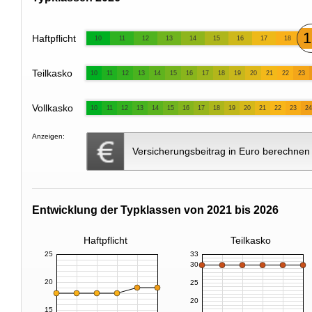
1
Haftpflicht
10
11
12
13
14
15
16
17
18
Teilkasko
10
11
12
13
14
15
16
17
18
19
20
21
22
23
Vollkasko
10
11
12
13
14
15
16
17
18
19
20
21
22
23
24
Anzeigen:
Versicherungsbeitrag in Euro berechnen
Entwicklung der Typklassen von 2021 bis 2026
Haftpflicht
Teilkasko
25
33
30
20
25
20
15