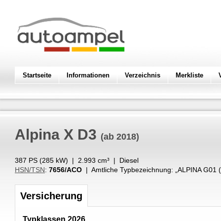
Startseite
Informationen
Verzeichnis
Merkliste
Alpina
X D3
(ab 2018)
387 PS (
285
kW
) |
2.993
cm³
|
Diesel
HSN/TSN
:
7656/ACO
| Amtliche Typbezeichnung: „
ALPINA G01 
Versicherung
Typklassen 2026