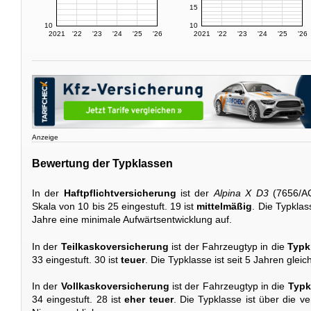
15
10
10
2021
'22
'23
'24
'25
'26
2021
'22
'23
'24
'25
'26
Anzeige
Bewertung der Typklassen
In der
Haftpflichtversicherung
ist der
Alpina X D3
(7656/A
Skala von 10 bis 25 eingestuft. 19 ist
mittelmäßig
. Die Typklass
Jahre eine minimale Aufwärtsentwicklung auf.
In der
Teilkaskoversicherung
ist der Fahrzeugtyp in die
Typk
33 eingestuft. 30 ist
teuer
. Die Typklasse ist seit 5 Jahren gleic
In der
Vollkaskoversicherung
ist der Fahrzeugtyp in die
Typk
34 eingestuft. 28 ist
eher teuer
. Die Typklasse ist über die 