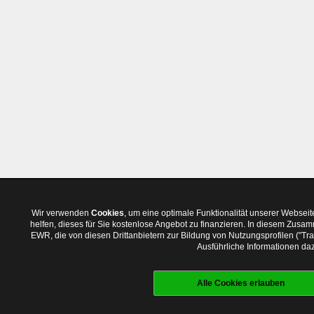
Wir verwenden
Cookies
, um eine optimale Funktionalität unserer Websei
helfen, dieses für Sie kostenlose Angebot zu finanzieren. In diesem Zus
EWR, die von diesen Drittanbietern zur Bildung von Nutzungsprofilen ("T
Ausführliche Informationen daz
Alle Cookies erlauben