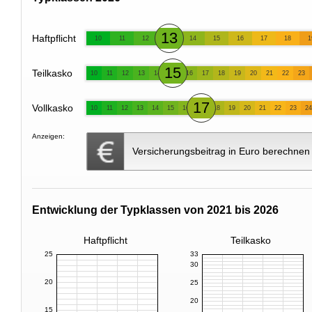
13
Haftpflicht
10
11
12
14
15
16
17
18
1
15
Teilkasko
10
11
12
13
14
16
17
18
19
20
21
22
23
17
Vollkasko
10
11
12
13
14
15
16
18
19
20
21
22
23
24
Anzeigen:
Versicherungsbeitrag in Euro berechnen
Entwicklung der Typklassen von 2021 bis 2026
Haftpflicht
Teilkasko
25
33
30
20
25
20
15