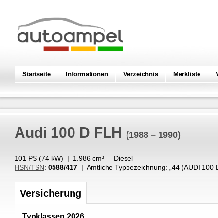
Startseite
Informationen
Verzeichnis
Merkliste
Audi
100 D FLH
(1988 – 1990)
101 PS (
74
kW
) |
1.986
cm³
|
Diesel
HSN/TSN
:
0588/417
| Amtliche Typbezeichnung: „
44 (AUDI 100 
Versicherung
Typklassen 2026