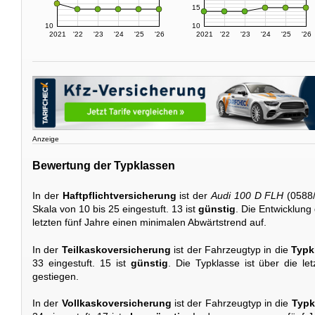
15
10
10
2021
'22
'23
'24
'25
'26
2021
'22
'23
'24
'25
'26
Anzeige
Bewertung der Typklassen
In der
Haftpflichtversicherung
ist der
Audi 100 D FLH
(0588/
Skala von 10 bis 25 eingestuft. 13 ist
günstig
. Die Entwicklung 
letzten fünf Jahre einen minimalen Abwärtstrend auf.
In der
Teilkaskoversicherung
ist der Fahrzeugtyp in die
Typk
33 eingestuft. 15 ist
günstig
. Die Typklasse ist über die le
gestiegen.
In der
Vollkaskoversicherung
ist der Fahrzeugtyp in die
Typk