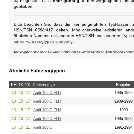
34 eingestuft. 17 ist
eher günstig
. In den vergangenen fünf J
geblieben.
Bitte beachten Sie, dass die hier aufgeführten Typklassen 
HSN/TSN
0588/417
gelten. Möglicherweise existieren and
ähnlichen Namens mit anderen HSN/TSN und anderen Typkl
einen Fahrzeugtypen eindeutig.
Alle Angaben sind ohne Gewähr. Fehler oder zwischenzeitliche Änderungen könne
Ähnliche Fahrzeugtypen
KH
TK
VK
Fahrzeugtyp
Baujahre
13
15
17
Audi
100 D FLH
1985-1988
13
15
17
Audi
100 D FLH
1989-1990
13
15
17
Audi
100 D FLH
1990
13
15
17
Audi
100 D FLH
1985-1990
15
15
11
Audi
100 D
1991-1994