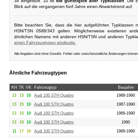
34 eingestuft. 10 ist
die günstigste aller Typklassen
. Die 
Blick auf die vergangenen fünf Jahre einen Abwärtstrend auf.
Bitte beachten Sie, dass die hier aufgeführten Typklassen 
HSN/TSN
0588/343
gelten. Möglicherweise existieren and
ähnlichen Namens mit anderen HSN/TSN und anderen Typkl
einen Fahrzeugtypen eindeutig.
Alle Angaben sind ohne Gewähr. Fehler oder zwischenzeitliche Änderungen könne
Ähnliche Fahrzeugtypen
KH
TK
VK
Fahrzeugtyp
Baujahre
13
15
10
Audi
100 STH Quattro
1988-1990
13
15
10
Audi
100 STH Quattro
1987-1990
13
15
10
Audi
100 STH Quattro
1989-1990
13
15
10
Audi
100 STH Quattro
1990
11
17
18
Audi
100 STH Quattro
1989-1990