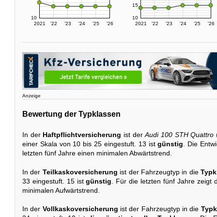
15
10
10
2021
'22
'23
'24
'25
'26
2021
'22
'23
'24
'25
'26
Anzeige
Bewertung der Typklassen
In der
Haftpflichtversicherung
ist der
Audi 100 STH Quattro
einer Skala von 10 bis 25 eingestuft. 13 ist
günstig
. Die Entw
letzten fünf Jahre einen minimalen Abwärtstrend.
In der
Teilkaskoversicherung
ist der Fahrzeugtyp in die
Typk
33 eingestuft. 15 ist
günstig
. Für die letzten fünf Jahre zeigt
minimalen Aufwärtstrend.
In der
Vollkaskoversicherung
ist der Fahrzeugtyp in die
Typk