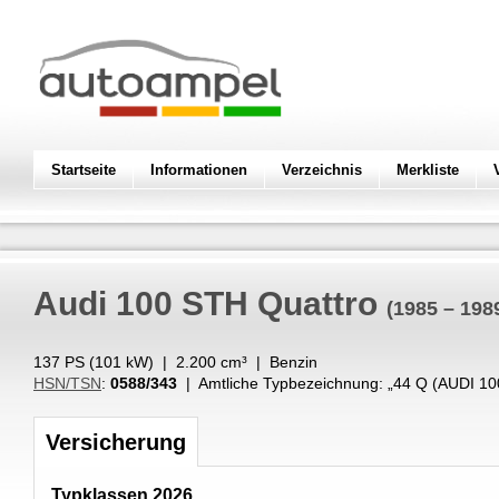
Startseite
Informationen
Verzeichnis
Merkliste
Audi
100 STH Quattro
(1985 – 198
137 PS (
101
kW
) |
2.200
cm³
|
Benzin
HSN/TSN
:
0588/343
| Amtliche Typbezeichnung: „
44 Q (AUDI 1
Versicherung
Typklassen 2026