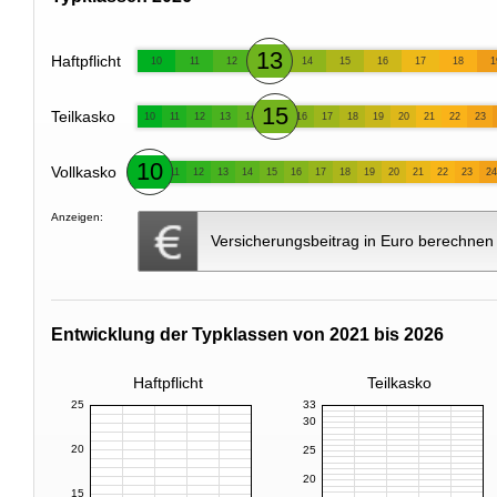
13
Haftpflicht
10
11
12
14
15
16
17
18
1
15
Teilkasko
10
11
12
13
14
16
17
18
19
20
21
22
23
10
Vollkasko
11
12
13
14
15
16
17
18
19
20
21
22
23
24
Anzeigen:
Versicherungsbeitrag in Euro berechnen
Entwicklung der Typklassen von 2021 bis 2026
Haftpflicht
Teilkasko
25
33
30
20
25
20
15