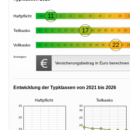
11
Haftpflicht
10
12
13
14
15
16
17
18
1
17
Teilkasko
10
11
12
13
14
15
16
18
19
20
21
22
23
22
Vollkasko
10
11
12
13
14
15
16
17
18
19
20
21
23
24
Anzeigen:
Versicherungsbeitrag in Euro berechnen
Entwicklung der Typklassen von 2021 bis 2026
Haftpflicht
Teilkasko
25
33
30
20
25
20
15