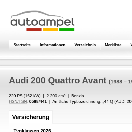
Startseite
Informationen
Verzeichnis
Merkliste
Audi
200 Quattro Avant
(1988 – 1
220 PS (
162
kW
) |
2.200
cm³
|
Benzin
HSN/TSN
:
0588/441
| Amtliche Typbezeichnung: „
44 Q (AUDI 2
Versicherung
Typklassen 2026