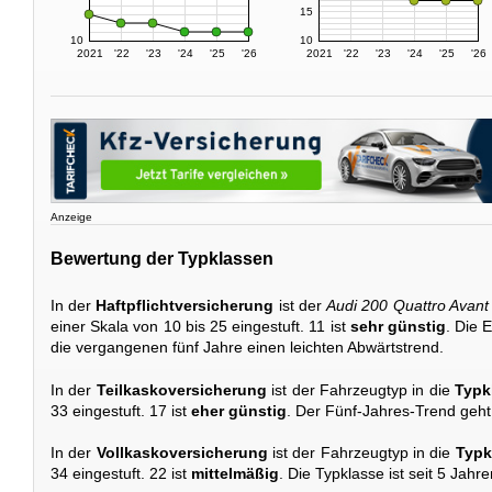
15
10
10
2021
'22
'23
'24
'25
'26
2021
'22
'23
'24
'25
'26
Anzeige
Bewertung der Typklassen
In der
Haftpflichtversicherung
ist der
Audi 200 Quattro Avant
einer Skala von 10 bis 25 eingestuft. 11 ist
sehr günstig
. Die 
die vergangenen fünf Jahre einen leichten Abwärtstrend.
In der
Teilkaskoversicherung
ist der Fahrzeugtyp in die
Typk
33 eingestuft. 17 ist
eher günstig
. Der Fünf-Jahres-Trend geht 
In der
Vollkaskoversicherung
ist der Fahrzeugtyp in die
Typk
34 eingestuft. 22 ist
mittelmäßig
. Die Typklasse ist seit 5 Jahr