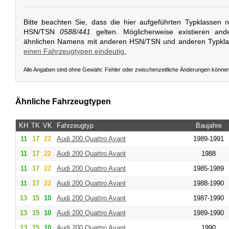
Bitte beachten Sie, dass die hier aufgeführten Typklassen 
HSN/TSN
0588/441
gelten. Möglicherweise existieren and
ähnlichen Namens mit anderen HSN/TSN und anderen Typkl
einen Fahrzeugtypen eindeutig.
Alle Angaben sind ohne Gewähr. Fehler oder zwischenzeitliche Änderungen könne
Ähnliche Fahrzeugtypen
KH
TK
VK
Fahrzeugtyp
Baujahre
11
17
22
Audi
200 Quattro Avant
1989-1991
11
17
22
Audi
200 Quattro Avant
1988
11
17
22
Audi
200 Quattro Avant
1985-1989
11
17
22
Audi
200 Quattro Avant
1988-1990
13
15
10
Audi
200 Quattro Avant
1987-1990
13
15
10
Audi
200 Quattro Avant
1989-1990
13
15
10
Audi
200 Quattro Avant
1990