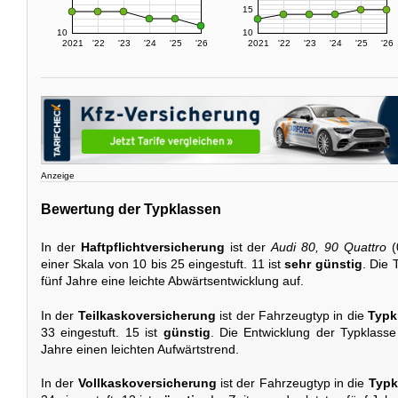
15
10
10
2021
'22
'23
'24
'25
'26
2021
'22
'23
'24
'25
'26
Anzeige
Bewertung der Typklassen
In der
Haftpflichtversicherung
ist der
Audi 80, 90 Quattro
(
einer Skala von 10 bis 25 eingestuft. 11 ist
sehr günstig
. Die 
fünf Jahre eine leichte Abwärtsentwicklung auf.
In der
Teilkaskoversicherung
ist der Fahrzeugtyp in die
Typk
33 eingestuft. 15 ist
günstig
. Die Entwicklung der Typklasse 
Jahre einen leichten Aufwärtstrend.
In der
Vollkaskoversicherung
ist der Fahrzeugtyp in die
Typk