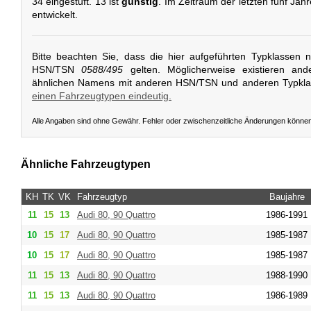
34 eingestuft. 13 ist
günstig
. Im Zeitraum der letzten fünf Jah
entwickelt.
Bitte beachten Sie, dass die hier aufgeführten Typklassen 
HSN/TSN
0588/495
gelten. Möglicherweise existieren and
ähnlichen Namens mit anderen HSN/TSN und anderen Typkl
einen Fahrzeugtypen eindeutig.
Alle Angaben sind ohne Gewähr. Fehler oder zwischenzeitliche Änderungen könne
Ähnliche Fahrzeugtypen
KH
TK
VK
Fahrzeugtyp
Baujahre
11
15
13
Audi
80, 90 Quattro
1986-1991
10
15
17
Audi
80, 90 Quattro
1985-1987
10
15
17
Audi
80, 90 Quattro
1985-1987
11
15
13
Audi
80, 90 Quattro
1988-1990
11
15
13
Audi
80, 90 Quattro
1986-1989