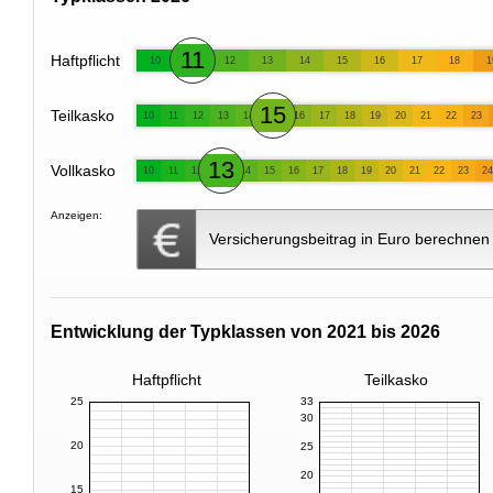
11
Haftpflicht
10
12
13
14
15
16
17
18
1
15
Teilkasko
10
11
12
13
14
16
17
18
19
20
21
22
23
13
Vollkasko
10
11
12
14
15
16
17
18
19
20
21
22
23
24
Anzeigen:
Versicherungsbeitrag in Euro berechnen
Entwicklung der Typklassen von 2021 bis 2026
Haftpflicht
Teilkasko
25
33
30
20
25
20
15