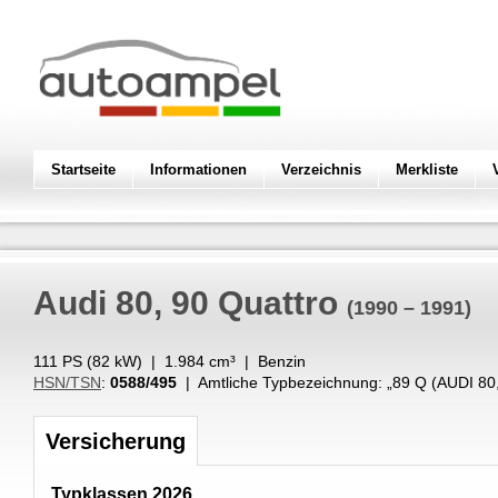
Startseite
Informationen
Verzeichnis
Merkliste
Audi
80, 90 Quattro
(1990 – 1991)
111 PS (
82
kW
) |
1.984
cm³
|
Benzin
HSN/TSN
:
0588/495
| Amtliche Typbezeichnung: „
89 Q (AUDI 8
Versicherung
Typklassen 2026