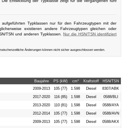
. Die Entwicklung der Typklasse zeigt für die vergangenen fünf
er aufgeführten Typklassen nur für den Fahrzeugtypen mit der
licherweise existieren andere Fahrzeugtypen gleichen oder
HSN/TSN und anderen Typklassen.
Nur die HSN/TSN identifiziert
 zwischenzeitliche Änderungen können nicht sicher ausgeschlossen werden.
Baujahre
PS (kW)
cm³
Kraftstoff
HSN/TSN
2009-2013
105 (77)
1.598
Diesel
8307/ABK
2017-2020
116 (85)
1.598
Diesel
0588/BLI
2013-2020
110 (81)
1.598
Diesel
0588/AYA
2012-2014
105 (77)
1.598
Diesel
0588/AVN
2009-2013
105 (77)
1.598
Diesel
0588/AKX