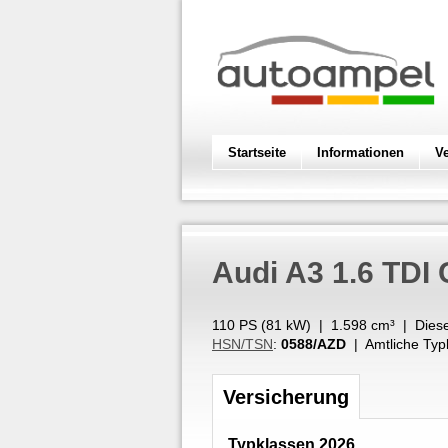
Startseite
Informationen
V
Audi
A3 1.6 TDI 
110 PS (
81
kW
) |
1.598
cm³
|
Diese
HSN/TSN
:
0588/AZD
| Amtliche Typ
Versicherung
Typklassen 2026