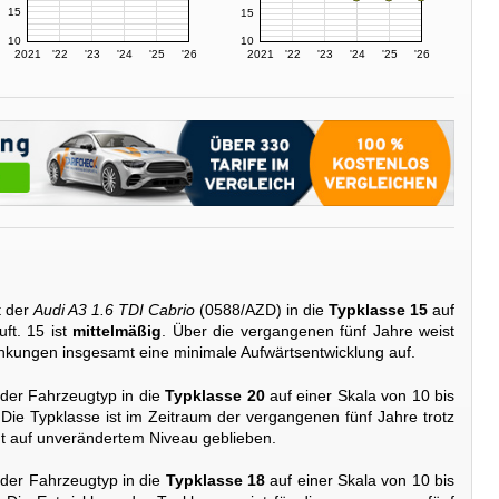
15
15
10
10
2021
'22
'23
'24
'25
'26
2021
'22
'23
'24
'25
'26
t der
Audi A3 1.6 TDI Cabrio
(0588/AZD) in die
Typklasse 15
auf
uft. 15 ist
mittelmäßig
. Über die vergangenen fünf Jahre weist
nkungen insgesamt eine minimale Aufwärtsentwicklung auf.
 der Fahrzeugtyp in die
Typklasse 20
auf einer Skala von 10 bis
 Die Typklasse ist im Zeitraum der vergangenen fünf Jahre trotz
t auf unverändertem Niveau geblieben.
 der Fahrzeugtyp in die
Typklasse 18
auf einer Skala von 10 bis