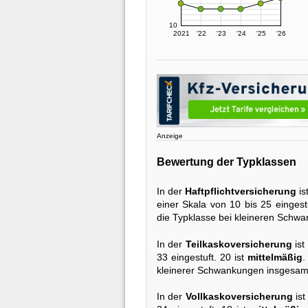
10
2021
'22
'23
'24
'25
'26
Anzeige
Bewertung der Typklassen
In der
Haftpflichtversicherung
is
einer Skala von 10 bis 25 eingest
die Typklasse bei kleineren Schwa
In der
Teilkaskoversicherung
ist
33 eingestuft. 20 ist
mittelmäßig
.
kleinerer Schwankungen insgesam
In der
Vollkaskoversicherung
ist