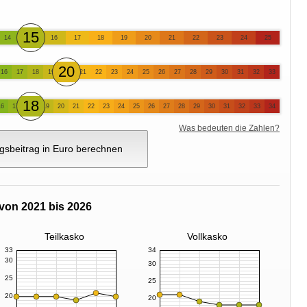
15
14
16
17
18
19
20
21
22
23
24
25
20
16
17
18
19
21
22
23
24
25
26
27
28
29
30
31
32
33
18
16
17
19
20
21
22
23
24
25
26
27
28
29
30
31
32
33
34
Was bedeuten die Zahlen?
gsbeitrag in Euro berechnen
von 2021 bis 2026
Teilkasko
Vollkasko
33
34
30
30
25
25
20
20