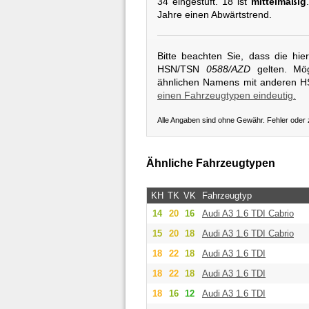
34 eingestuft. 18 ist
mittelmäßig
Jahre einen Abwärtstrend.
Bitte beachten Sie, dass die hi
HSN/TSN
0588/AZD
gelten. Mög
ähnlichen Namens mit anderen 
einen Fahrzeugtypen eindeutig.
Alle Angaben sind ohne Gewähr. Fehler oder
Ähnliche Fahrzeugtypen
KH
TK
VK
Fahrzeugtyp
14
20
16
Audi
A3 1.6 TDI Cabrio
15
20
18
Audi
A3 1.6 TDI Cabrio
18
22
18
Audi
A3 1.6 TDI
18
22
18
Audi
A3 1.6 TDI
18
16
12
Audi
A3 1.6 TDI