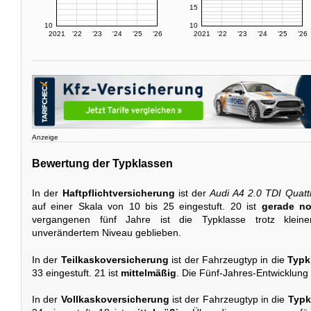
15
10
10
2021
'22
'23
'24
'25
'26
2021
'22
'23
'24
'25
'26
Anzeige
Bewertung der Typklassen
In der
Haftpflichtversicherung
ist der
Audi A4 2.0 TDI Quatt
auf einer Skala von 10 bis 25 eingestuft. 20 ist
gerade no
vergangenen fünf Jahre ist die Typklasse trotz klei
unverändertem Niveau geblieben.
In der
Teilkaskoversicherung
ist der Fahrzeugtyp in die
Typk
33 eingestuft. 21 ist
mittelmäßig
. Die Fünf-Jahres-Entwicklung
In der
Vollkaskoversicherung
ist der Fahrzeugtyp in die
Typk