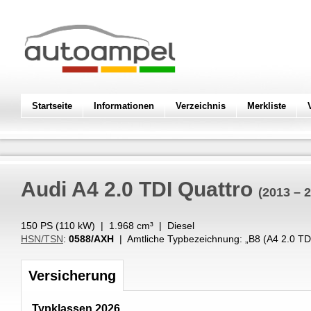
Startseite
Informationen
Verzeichnis
Merkliste
Audi
A4 2.0 TDI Quattro
(2013 – 
150 PS (
110
kW
) |
1.968
cm³
|
Diesel
HSN/TSN
:
0588/AXH
| Amtliche Typbezeichnung: „
B8 (A4 2.0 T
Versicherung
Typklassen 2026