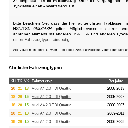
34 eingestuft. 18 ist
mittelmäßig
. Über die vergangenen fün
Typklasse einen Abwärtstrend auf.
Bitte beachten Sie, dass die hier aufgeführten Typklassen 
HSN/TSN
0588/AXH
gelten. Möglicherweise existieren an
ähnlichen Namens mit anderen HSN/TSN und anderen Typkl
einen Fahrzeugtypen eindeutig.
Alle Angaben sind ohne Gewähr. Fehler oder zwischenzeitliche Änderungen könne
Ähnliche Fahrzeugtypen
KH
TK
VK
Fahrzeugtyp
Baujahre
20
21
18
Audi
A4 2.0 TDI Quattro
2008-2013
18
20
15
Audi
A4 2.0 TDI Quattro
2005-2007
18
20
15
Audi
A4 2.0 TDI Quattro
2006-2007
20
21
18
Audi
A4 2.0 TDI Quattro
2009-2011
18
20
15
Audi
A4 2.0 TDI Quattro
2006-2008