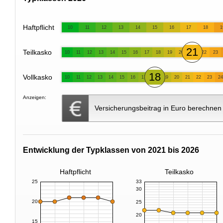
Haftpflicht
10
11
12
13
14
15
16
17
18
1
21
Teilkasko
10
11
12
13
14
15
16
17
18
19
20
22
23
18
Vollkasko
10
11
12
13
14
15
16
17
19
20
21
22
23
24
Anzeigen:
Versicherungsbeitrag in Euro berechnen
Entwicklung der Typklassen von 2021 bis 2026
Haftpflicht
Teilkasko
25
33
30
20
25
20
15