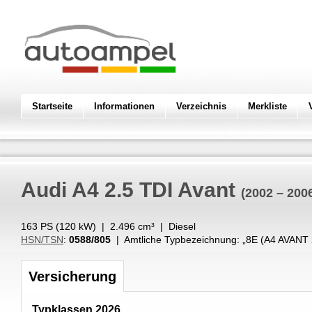
Startseite
Informationen
Verzeichnis
Merkliste
Audi
A4 2.5 TDI Avant
(2002 – 200
163 PS (
120
kW
) |
2.496
cm³
|
Diesel
HSN/TSN
:
0588/805
| Amtliche Typbezeichnung: „
8E (A4 AVANT 
Versicherung
Typklassen 2026