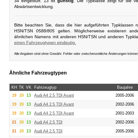
34 eingestuft. 13 ist
günstig
. Die Typklasse zeigt für die v
Abwärtsentwicklung.
Bitte beachten Sie, dass die hier aufgeführten Typklassen 
HSN/TSN
0588/805
gelten. Möglicherweise existieren and
ähnlichen Namens mit anderen HSN/TSN und anderen Typkl
einen Fahrzeugtypen eindeutig.
Alle Angaben sind ohne Gewähr. Fehler oder zwischenzeitliche Änderungen könne
Ähnliche Fahrzeugtypen
KH
TK
VK
Fahrzeugtyp
Baujahre
19
20
13
Audi
A4 2.5 TDI Avant
2005-2006
19
20
13
Audi
A4 2.5 TDI Avant
2002-2006
19
20
13
Audi
A4 2.5 TDI Avant
2001-2003
21
20
13
Audi
A4 2.5 TDI
2002-2006
21
20
13
Audi
A4 2.5 TDI
2005-2006