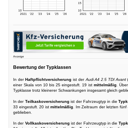
15
10
10
2021
'22
'23
'24
'25
'26
2021
'22
'23
'24
'25
'26
Anzeige
Bewertung der Typklassen
In der
Haftpflichtversicherung
ist der
Audi A4 2.5 TDI Avant
(
einer Skala von 10 bis 25 eingestuft. 19 ist
mittelmäßig
. Über
Typklasse trotz kleinerer Schwankungen insgesamt gleich gebl
In der
Teilkaskoversicherung
ist der Fahrzeugtyp in die
Typk
33 eingestuft. 20 ist
mittelmäßig
. Im Zeitraum der letzten fünf
geblieben.
In der
Vollkaskoversicherung
ist der Fahrzeugtyp in die
Typk