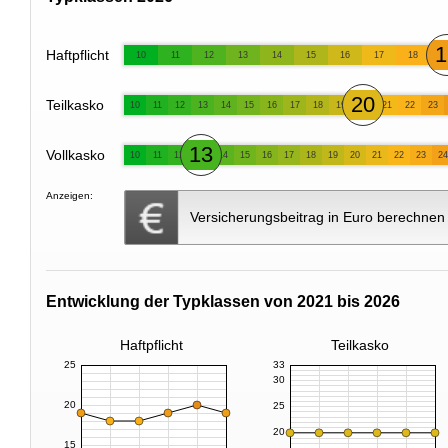
1
Haftpflicht
10
11
12
13
14
15
16
17
18
20
Teilkasko
10
11
12
13
14
15
16
17
18
19
21
22
23
13
Vollkasko
10
11
12
14
15
16
17
18
19
20
21
22
23
24
Anzeigen:
Versicherungsbeitrag in Euro berechnen
Entwicklung der Typklassen von 2021 bis 2026
Haftpflicht
Teilkasko
25
33
30
20
25
20
15