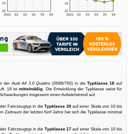
15
15
10
10
2021
'22
'23
'24
'25
'26
2021
'22
'23
'24
'25
'26
st der
Audi A4 3.0 Quattro
(0588/750) in die
Typklasse 18
auf
ft. 18 ist
mittelmäßig
. Die Entwicklung der Typklasse weist für
er Schwankungen insgesamt einen Aufwärtstrend auf.
 der Fahrzeugtyp in die
Typklasse 20
auf einer Skala von 10 bis
 Im Zeitraum der letzten fünf Jahre hat sich die Typklasse minimal
 der Fahrzeugtyp in die
Typklasse 17
auf einer Skala von 10 bis