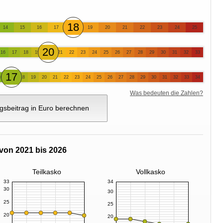
18
14
15
16
17
19
20
21
22
23
24
25
20
16
17
18
19
21
22
23
24
25
26
27
28
29
30
31
32
33
17
16
18
19
20
21
22
23
24
25
26
27
28
29
30
31
32
33
34
Was bedeuten die Zahlen?
gsbeitrag in Euro berechnen
von 2021 bis 2026
Teilkasko
Vollkasko
33
34
30
30
25
25
20
20