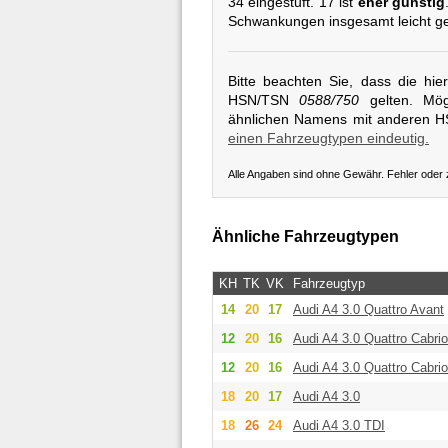
34 eingestuft. 17 ist
eher günstig
Schwankungen insgesamt leicht g
Bitte beachten Sie, dass die hi
HSN/TSN
0588/750
gelten. Mögl
ähnlichen Namens mit anderen 
einen Fahrzeugtypen eindeutig.
Alle Angaben sind ohne Gewähr. Fehler oder
Ähnliche Fahrzeugtypen
KH
TK
VK
Fahrzeugtyp
14
20
17
Audi
A4 3.0 Quattro Avant
12
20
16
Audi
A4 3.0 Quattro Cabrio
12
20
16
Audi
A4 3.0 Quattro Cabrio
18
20
17
Audi
A4 3.0
18
26
24
Audi
A4 3.0 TDI