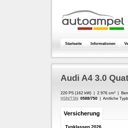
Startseite
Informationen
V
Audi
A4 3.0 Quat
220 PS (
162
kW
) |
2.976
cm³
|
Ben
HSN/TSN
:
0588/750
| Amtliche Typb
Versicherung
Typklassen 2026