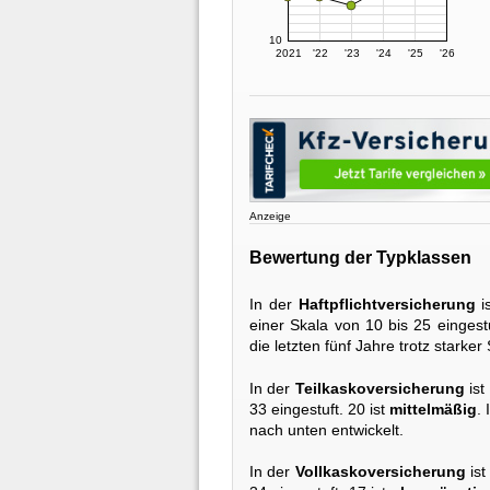
10
2021
'22
'23
'24
'25
'26
Anzeige
Bewertung der Typklassen
In der
Haftpflichtversicherung
i
einer Skala von 10 bis 25 eingestu
die letzten fünf Jahre trotz stark
In der
Teilkaskoversicherung
ist
33 eingestuft. 20 ist
mittelmäßig
.
nach unten entwickelt.
In der
Vollkaskoversicherung
ist