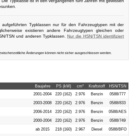
. Die Typklasse ist in den vergangenen fünf Jahren mit gewissen
esunken.
er aufgeführten Typklassen nur für den Fahrzeugtypen mit der
icherweise existieren andere Fahrzeugtypen gleichen oder
HSN/TSN und anderen Typklassen.
Nur die HSN/TSN identifiziert
 zwischenzeitliche Änderungen können nicht sicher ausgeschlossen werden.
Baujahre
PS (kW)
cm³
Kraftstoff
HSN/TSN
2001-2004
220 (162)
2.976
Benzin
0588/777
2003-2008
220 (162)
2.976
Benzin
0588/833
2006-2014
220 (162)
2.976
Benzin
0588/AES
2000-2004
220 (162)
2.976
Benzin
0588/749
ab 2015
218 (160)
2.967
Diesel
0588/BFO