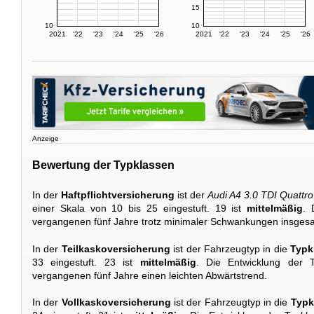
15
10
10
2021
'22
'23
'24
'25
'26
2021
'22
'23
'24
'25
'26
Anzeige
Bewertung der Typklassen
In der
Haftpflichtversicherung
ist der
Audi A4 3.0 TDI Quattro
einer Skala von 10 bis 25 eingestuft. 19 ist
mittelmäßig
. 
vergangenen fünf Jahre trotz minimaler Schwankungen insgesa
In der
Teilkaskoversicherung
ist der Fahrzeugtyp in die
Typk
33 eingestuft. 23 ist
mittelmäßig
. Die Entwicklung der T
vergangenen fünf Jahre einen leichten Abwärtstrend.
In der
Vollkaskoversicherung
ist der Fahrzeugtyp in die
Typk