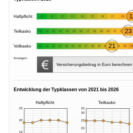
1
Haftpflicht
10
11
12
13
14
15
16
17
18
23
Teilkasko
10
11
12
13
14
15
16
17
18
19
20
21
22
21
Vollkasko
10
11
12
13
14
15
16
17
18
19
20
22
23
24
Anzeigen:
Versicherungsbeitrag in Euro berechnen
Entwicklung der Typklassen von 2021 bis 2026
Haftpflicht
Teilkasko
25
33
30
20
25
20
15