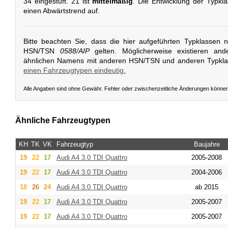
34 eingestuft. 21 ist
mittelmäßig
. Die Entwicklung der Typkla
einen Abwärtstrend auf.
Bitte beachten Sie, dass die hier aufgeführten Typklassen 
HSN/TSN
0588/AIP
gelten. Möglicherweise existieren and
ähnlichen Namens mit anderen HSN/TSN und anderen Typkl
einen Fahrzeugtypen eindeutig.
Alle Angaben sind ohne Gewähr. Fehler oder zwischenzeitliche Änderungen könne
Ähnliche Fahrzeugtypen
KH
TK
VK
Fahrzeugtyp
Baujahre
19
22
17
Audi
A4 3.0 TDI Quattro
2005-2008
19
22
17
Audi
A4 3.0 TDI Quattro
2004-2006
18
26
24
Audi
A4 3.0 TDI Quattro
ab 2015
19
22
17
Audi
A4 3.0 TDI Quattro
2005-2007
19
22
17
Audi
A4 3.0 TDI Quattro
2005-2007