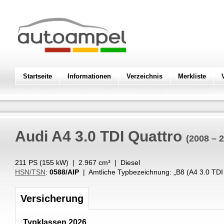
Startseite
Informationen
Verzeichnis
Merkliste
Audi
A4 3.0 TDI Quattro
(2008 – 
211 PS (
155
kW
) |
2.967
cm³
|
Diesel
HSN/TSN
:
0588/AIP
| Amtliche Typbezeichnung: „
B8 (A4 3.0 T
Versicherung
Typklassen 2026