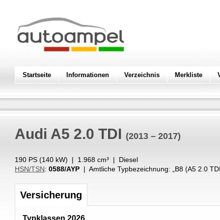
Startseite
Informationen
Verzeichnis
Merkliste
Audi
A5 2.0 TDI
(2013 – 2017)
190 PS (
140
kW
) |
1.968
cm³
|
Diesel
HSN/TSN
:
0588/AYP
| Amtliche Typbezeichnung: „
B8 (A5 2.0 TD
Versicherung
Typklassen 2026