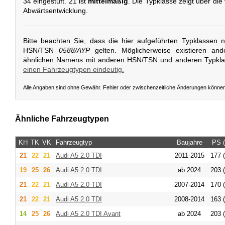
34 eingestuft. 21 ist
mittelmäßig
. Die Typklasse zeigt über di
Abwärtsentwicklung.
Bitte beachten Sie, dass die hier aufgeführten Typklassen 
HSN/TSN
0588/AYP
gelten. Möglicherweise existieren an
ähnlichen Namens mit anderen HSN/TSN und anderen Typkl
einen Fahrzeugtypen eindeutig.
Alle Angaben sind ohne Gewähr. Fehler oder zwischenzeitliche Änderungen könne
Ähnliche Fahrzeugtypen
KH
TK
VK
Fahrzeugtyp
Baujahre
PS 
21
22
21
Audi
A5 2.0 TDI
2011-2015
177 
19
25
26
Audi
A5 2.0 TDI
ab 2024
203 
21
22
21
Audi
A5 2.0 TDI
2007-2014
170 
21
22
21
Audi
A5 2.0 TDI
2008-2014
163 
14
25
26
Audi
A5 2.0 TDI Avant
ab 2024
203 