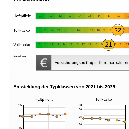
Haftpflicht
10
11
12
13
14
15
16
17
18
1
22
Teilkasko
10
11
12
13
14
15
16
17
18
19
20
21
23
21
Vollkasko
10
11
12
13
14
15
16
17
18
19
20
22
23
24
Anzeigen:
Versicherungsbeitrag in Euro berechnen
Entwicklung der Typklassen von 2021 bis 2026
Haftpflicht
Teilkasko
25
33
30
20
25
20
15