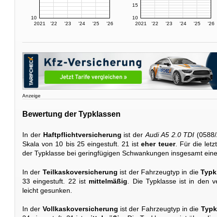
15
10
10
2021
'22
'23
'24
'25
'26
2021
'22
'23
'24
'25
'26
Anzeige
Bewertung der Typklassen
In der
Haftpflichtversicherung
ist der
Audi A5 2.0 TDI
(0588/
Skala von 10 bis 25 eingestuft. 21 ist
eher teuer
. Für die let
der Typklasse bei geringfügigen Schwankungen insgesamt eine
In der
Teilkaskoversicherung
ist der Fahrzeugtyp in die
Typk
33 eingestuft. 22 ist
mittelmäßig
. Die Typklasse ist in den
leicht gesunken.
In der
Vollkaskoversicherung
ist der Fahrzeugtyp in die
Typk