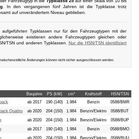
 der Fahrzeugtyp in die
Typklasse 25
auf einer Skala von 10 bis
ig
. In den vergangenen fünf Jahren ist die Typklasse trotz
esamt auf unverändertem Niveau geblieben.
er aufgeführten Typklassen nur für den Fahrzeugtypen mit der
licherweise existieren andere Fahrzeugtypen gleichen oder
HSN/TSN und anderen Typklassen.
Nur die HSN/TSN identifiziert
 zwischenzeitliche Änderungen können nicht sicher ausgeschlossen werden.
Baujahre
PS (kW)
cm³
Kraftstoff
HSN/TSN
tback
ab 2017
190 (140)
1.984
Benzin
0588/BMR
back Quattro
ab 2020
204 (150)
1.984
Benzin/Elektro
0588/BUT
e
ab 2020
204 (150)
1.984
Benzin/Elektro
0588/BUP
e
ab 2017
190 (140)
1.984
Benzin
0588/BMO
o
ab 2020
204 (150)
1.984
Benzin/Elektro
0588/BUU