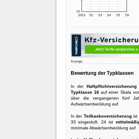
10
2021
'22
'23
'24
'25
'26
Anzeige
Bewertung der Typklassen
In der
Haftpflichtversicherung
Typklasse 16
auf einer Skala von
über die vergangenen fünf Ja
Aufwärtsentwicklung auf.
In der
Teilkaskoversicherung
ist
33 eingestuft. 24 ist
mittelmäßi
minimale Abwärtsentwicklung auf.