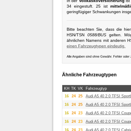
In der
Vollkaskoversicherung
ist
34 eingestuft. 25 ist
mittelmäß
geringfügiger Schwankungen insg
Bitte beachten Sie, dass die hi
HSN/TSN
0588/BUS
gelten. Mög
ähnlichen Namens mit anderen 
einen Fahrzeugtypen eindeutig.
Alle Angaben sind ohne Gewähr. Fehler oder
Ähnliche Fahrzeugtypen
KH
TK
VK
Fahrzeugtyp
16
24
25
Audi
A5 40 2.0 TFSI Spor
16
24
25
Audi
A5 40 2.0 TFSI Sport
16
24
23
Audi
A5 40 2.0 TFSI Coup
16
24
23
Audi
A5 40 2.0 TFSI Coup
16
24
23
Audi
A5 40 2.0 TFSI Cabri