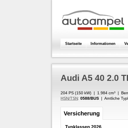
Startseite
Informationen
V
Audi
A5 40 2.0 
204 PS (
150
kW
) |
1.984
cm³
|
Ben
HSN/TSN
:
0588/BUS
| Amtliche Typ
Versicherung
Typklassen 2026