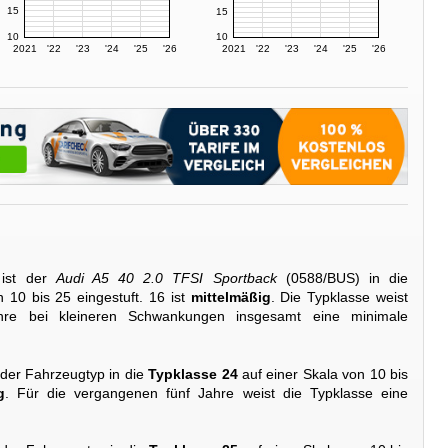
15
15
10
10
2021
'22
'23
'24
'25
'26
2021
'22
'23
'24
'25
'26
ist der
Audi A5 40 2.0 TFSI Sportback
(0588/BUS) in die
 10 bis 25 eingestuft. 16 ist
mittelmäßig
. Die Typklasse weist
hre bei kleineren Schwankungen insgesamt eine minimale
 der Fahrzeugtyp in die
Typklasse 24
auf einer Skala von 10 bis
g
. Für die vergangenen fünf Jahre weist die Typklasse eine