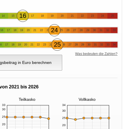
16
14
15
17
18
19
20
21
22
23
24
25
24
16
17
18
19
20
21
22
23
25
26
27
28
29
30
31
32
33
25
16
17
18
19
20
21
22
23
24
26
27
28
29
30
31
32
33
34
Was bedeuten die Zahlen?
gsbeitrag in Euro berechnen
von 2021 bis 2026
Teilkasko
Vollkasko
33
34
30
30
25
25
20
20