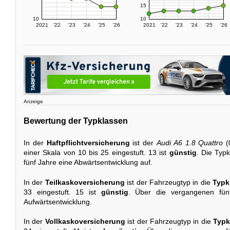
15
10
10
2021
'22
'23
'24
'25
'26
2021
'22
'23
'24
'25
'26
Anzeige
Bewertung der Typklassen
In der
Haftpflichtversicherung
ist der
Audi A6 1.8 Quattro
(
einer Skala von 10 bis 25 eingestuft. 13 ist
günstig
. Die Typk
fünf Jahre eine Abwärtsentwicklung auf.
In der
Teilkaskoversicherung
ist der Fahrzeugtyp in die
Typk
33 eingestuft. 15 ist
günstig
. Über die vergangenen fünf
Aufwärtsentwicklung.
In der
Vollkaskoversicherung
ist der Fahrzeugtyp in die
Typk