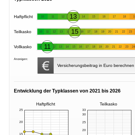
13
Haftpflicht
10
11
12
14
15
16
17
18
1
15
Teilkasko
10
11
12
13
14
16
17
18
19
20
21
22
23
11
Vollkasko
10
12
13
14
15
16
17
18
19
20
21
22
23
24
Anzeigen:
Versicherungsbeitrag in Euro berechnen
Entwicklung der Typklassen von 2021 bis 2026
Haftpflicht
Teilkasko
25
33
30
20
25
20
15