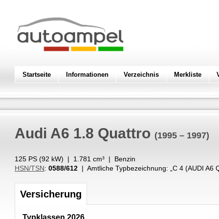
Startseite
Informationen
Verzeichnis
Merkliste
Audi
A6 1.8 Quattro
(1995 – 1997)
125 PS (
92
kW
) |
1.781
cm³
|
Benzin
HSN/TSN
:
0588/612
| Amtliche Typbezeichnung: „
C 4 (AUDI A6
Versicherung
Typklassen 2026