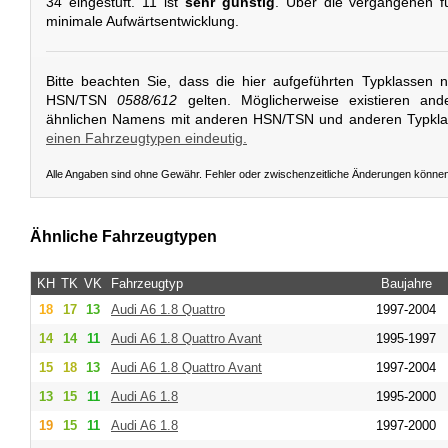
34 eingestuft. 11 ist
sehr günstig
. Über die vergangenen fü
minimale Aufwärtsentwicklung.
Bitte beachten Sie, dass die hier aufgeführten Typklassen 
HSN/TSN
0588/612
gelten. Möglicherweise existieren and
ähnlichen Namens mit anderen HSN/TSN und anderen Typkl
einen Fahrzeugtypen eindeutig.
Alle Angaben sind ohne Gewähr. Fehler oder zwischenzeitliche Änderungen könne
Ähnliche Fahrzeugtypen
KH
TK
VK
Fahrzeugtyp
Baujahre
18
17
13
Audi
A6 1.8 Quattro
1997-2004
14
14
11
Audi
A6 1.8 Quattro Avant
1995-1997
15
18
13
Audi
A6 1.8 Quattro Avant
1997-2004
13
15
11
Audi
A6 1.8
1995-2000
19
15
11
Audi
A6 1.8
1997-2000