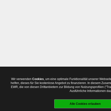
Wir verwenden
Cookies
, um eine optimale Funktionalität unserer Websei
helfen, dieses für Sie kostenlose Angebot zu finanzieren. In diesem Zus
EWR, die von diesen Drittanbietern zur Bildung von Nutzungsprofilen ("T
Ausführliche Informationen daz
Alle Cookies erlauben