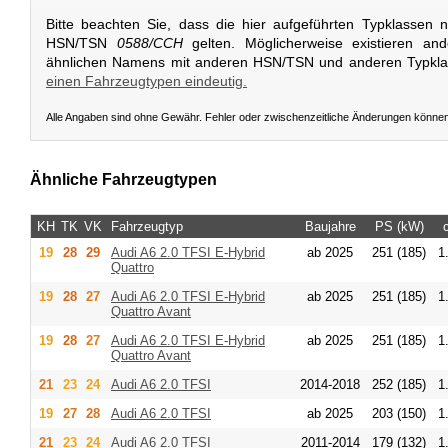
Bitte beachten Sie, dass die hier aufgeführten Typklassen 
HSN/TSN
0588/CCH
gelten. Möglicherweise existieren an
ähnlichen Namens mit anderen HSN/TSN und anderen Typkl
einen Fahrzeugtypen eindeutig.
Alle Angaben sind ohne Gewähr. Fehler oder zwischenzeitliche Änderungen könne
Ähnliche Fahrzeugtypen
KH
TK
VK
Fahrzeugtyp
Baujahre
PS (kW)
19
28
29
Audi
A6 2.0 TFSI E-Hybrid
ab 2025
251 (185)
1
Quattro
19
28
27
Audi
A6 2.0 TFSI E-Hybrid
ab 2025
251 (185)
1
Quattro Avant
19
28
27
Audi
A6 2.0 TFSI E-Hybrid
ab 2025
251 (185)
1
Quattro Avant
21
23
24
Audi
A6 2.0 TFSI
2014-2018
252 (185)
1
19
27
28
Audi
A6 2.0 TFSI
ab 2025
203 (150)
1
21
23
24
Audi
A6 2.0 TFSI
2011-2014
179 (132)
1