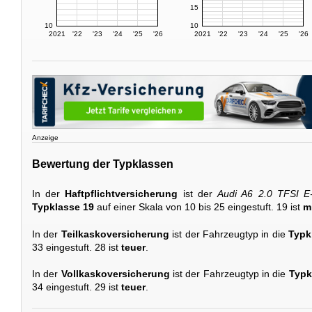
15
10
10
2021
'22
'23
'24
'25
'26
2021
'22
'23
'24
'25
'26
Anzeige
Bewertung der Typklassen
In der
Haftpflichtversicherung
ist der
Audi A6 2.0 TFSI E-
Typklasse 19
auf einer Skala von 10 bis 25 eingestuft. 19 ist
m
In der
Teilkaskoversicherung
ist der Fahrzeugtyp in die
Typk
33 eingestuft. 28 ist
teuer
.
In der
Vollkaskoversicherung
ist der Fahrzeugtyp in die
Typk
34 eingestuft. 29 ist
teuer
.