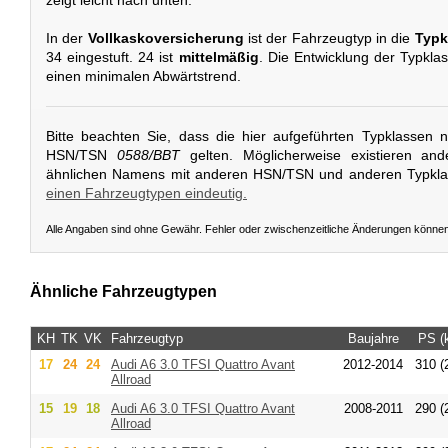
In der
Vollkaskoversicherung
ist der Fahrzeugtyp in die
Typk
34 eingestuft. 24 ist
mittelmäßig
. Die Entwicklung der Typklas
einen minimalen Abwärtstrend.
Bitte beachten Sie, dass die hier aufgeführten Typklassen 
HSN/TSN
0588/BBT
gelten. Möglicherweise existieren an
ähnlichen Namens mit anderen HSN/TSN und anderen Typkl
einen Fahrzeugtypen eindeutig.
Alle Angaben sind ohne Gewähr. Fehler oder zwischenzeitliche Änderungen könne
Ähnliche Fahrzeugtypen
KH
TK
VK
Fahrzeugtyp
Baujahre
PS (
17
24
24
Audi
A6 3.0 TFSI Quattro Avant
2012-2014
310 (
Allroad
15
19
18
Audi
A6 3.0 TFSI Quattro Avant
2008-2011
290 (
Allroad