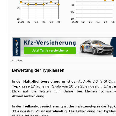
20
15
15
10
10
2021
'22
'23
'24
'25
'26
2021
'22
'23
'24
'25
'26
Anzeige
Bewertung der Typklassen
In der
Haftpflichtversicherung
ist der
Audi A6 3.0 TFSI Quat
Typklasse 17
auf einer Skala von 10 bis 25 eingestuft. 17 ist
m
Blick auf die letzten fünf Jahre bei kleinen Schwan
Abwärtsentwicklung.
In der
Teilkaskoversicherung
ist der Fahrzeugtyp in die
Typk
33 eingestuft. 24 ist
mittelmäßig
. Die Entwicklung der Typkla
zeigt leicht nach unten.