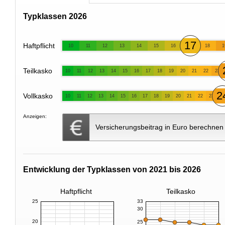
Typklassen 2026
17
Haftpflicht
10
11
12
13
14
15
16
18
1
Teilkasko
10
11
12
13
14
15
16
17
18
19
20
21
22
23
2
Vollkasko
10
11
12
13
14
15
16
17
18
19
20
21
22
23
Anzeigen:
Versicherungsbeitrag in Euro berechnen
Entwicklung der Typklassen von 2021 bis 2026
Haftpflicht
Teilkasko
25
33
30
20
25