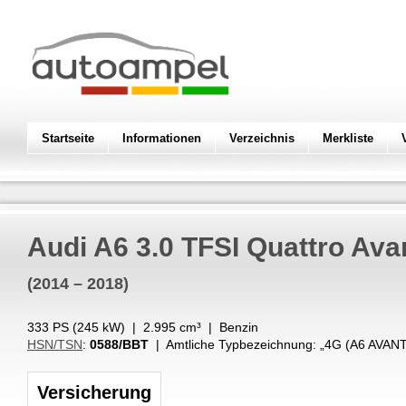
Startseite
Informationen
Verzeichnis
Merkliste
Audi
A6 3.0 TFSI Quattro Ava
(2014 – 2018)
333 PS (
245
kW
) |
2.995
cm³
|
Benzin
HSN/TSN
:
0588/BBT
| Amtliche Typbezeichnung: „
4G (A6 AVAN
Versicherung