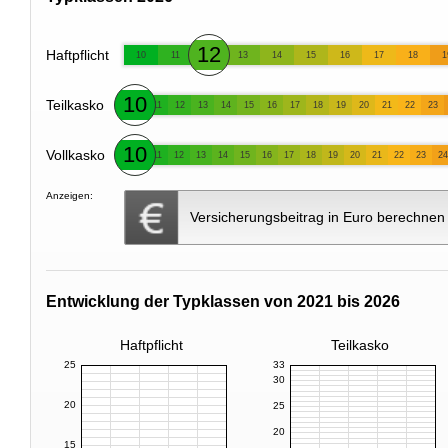
12
Haftpflicht
10
11
13
14
15
16
17
18
1
10
Teilkasko
11
12
13
14
15
16
17
18
19
20
21
22
23
10
Vollkasko
11
12
13
14
15
16
17
18
19
20
21
22
23
24
Anzeigen:
Versicherungsbeitrag in Euro berechnen
Entwicklung der Typklassen von 2021 bis 2026
Haftpflicht
Teilkasko
25
33
30
20
25
20
15