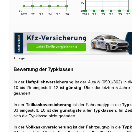
15
10
10
2021
'22
'23
'24
'25
'26
2021
'22
'23
'24
'25
'26
Anzeige
Bewertung der Typklassen
In der
Haftpflichtversicherung
ist der
Audi N
(0591/362) in d
10 bis 25 eingestuft. 12 ist
günstig
. Über die letzten 5 Jahre
geändert.
In der
Teilkaskoversicherung
ist der Fahrzeugtyp in die
Typk
33 eingestuft. 10 ist
die günstigste aller Typklassen
. Im Ze
sich die Typklasse nicht geändert.
In der
Vollkaskoversicherung
ist der Fahrzeugtyp in die
Typk