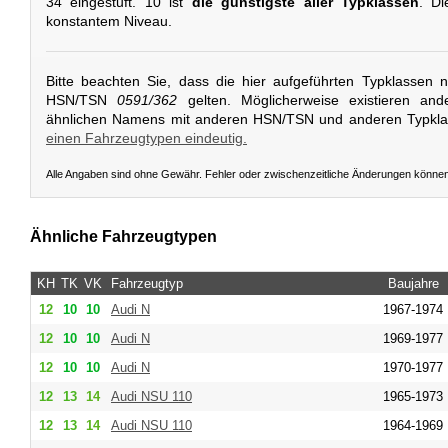
34 eingestuft. 10 ist
die günstigste aller Typklassen
. Di
konstantem Niveau.
Bitte beachten Sie, dass die hier aufgeführten Typklassen 
HSN/TSN
0591/362
gelten. Möglicherweise existieren and
ähnlichen Namens mit anderen HSN/TSN und anderen Typkl
einen Fahrzeugtypen eindeutig.
Alle Angaben sind ohne Gewähr. Fehler oder zwischenzeitliche Änderungen könne
Ähnliche Fahrzeugtypen
KH
TK
VK
Fahrzeugtyp
Baujahre
12
10
10
Audi
N
1967-1974
12
10
10
Audi
N
1969-1977
12
10
10
Audi
N
1970-1977
12
13
14
Audi
NSU 110
1965-1973
12
13
14
Audi
NSU 110
1964-1969