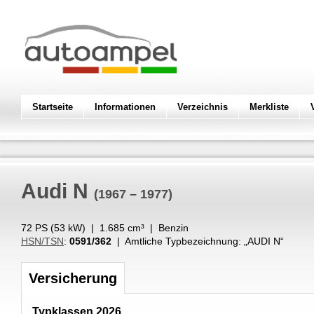
Startseite
Informationen
Verzeichnis
Merkliste
Audi
N
(1967 – 1977)
72 PS (
53
kW
) |
1.685
cm³
|
Benzin
HSN/TSN
:
0591/362
| Amtliche Typbezeichnung: „
AUDI N
“
Versicherung
Typklassen 2026