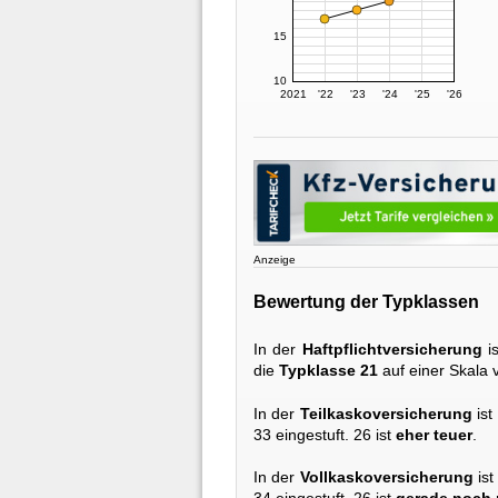
15
10
2021
'22
'23
'24
'25
'26
Anzeige
Bewertung der Typklassen
In der
Haftpflichtversicherung
i
die
Typklasse 21
auf einer Skala v
In der
Teilkaskoversicherung
ist
33 eingestuft. 26 ist
eher teuer
.
In der
Vollkaskoversicherung
ist