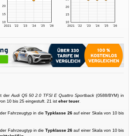
20
20
15
15
10
10
2021
'22
'23
'24
'25
'26
2021
'22
'23
'24
'25
'26
st der
Audi Q5 50 2.0 TFSI E Quattro Sportback
(0588/BYM) in
on 10 bis 25 eingestuft. 21 ist
eher teuer
.
 der Fahrzeugtyp in die
Typklasse 26
auf einer Skala von 10 bis
 der Fahrzeugtyp in die
Typklasse 26
auf einer Skala von 10 bis