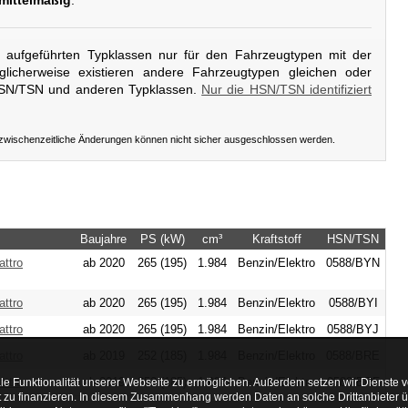
mittelmäßig
.
er aufgeführten Typklassen nur für den Fahrzeugtypen mit der
licherweise existieren andere Fahrzeugtypen gleichen oder
HSN/TSN und anderen Typklassen.
Nur die HSN/TSN identifiziert
 zwischenzeitliche Änderungen können nicht sicher ausgeschlossen werden.
Baujahre
PS (kW)
cm³
Kraftstoff
HSN/TSN
ttro
ab 2020
265 (195)
1.984
Benzin/Elektro
0588/BYN
ttro
ab 2020
265 (195)
1.984
Benzin/Elektro
0588/BYI
ttro
ab 2020
265 (195)
1.984
Benzin/Elektro
0588/BYJ
ttro
ab 2019
252 (185)
1.984
Benzin/Elektro
0588/BRE
ttro
ab 2019
252 (185)
1.984
Benzin/Elektro
0588/BRF
le Funktionalität unserer Webseite zu ermöglichen. Außerdem setzen wir Dienste vo
ot zu finanzieren. In diesem Zusammenhang werden Daten an solche Drittanbieter 