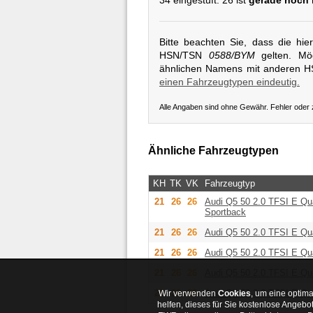
34 eingestuft. 26 ist
gerade noch 
Bitte beachten Sie, dass die hi
HSN/TSN
0588/BYM
gelten. Mög
ähnlichen Namens mit anderen 
einen Fahrzeugtypen eindeutig.
Alle Angaben sind ohne Gewähr. Fehler oder
Ähnliche Fahrzeugtypen
KH
TK
VK
Fahrzeugtyp
21
26
26
Audi
Q5 50 2.0 TFSI E Qua
Sportback
21
26
26
Audi
Q5 50 2.0 TFSI E Qua
21
26
26
Audi
Q5 50 2.0 TFSI E Qua
21
26
26
Audi
Q5 50 2.0 TFSI E Qua
21
26
26
Audi
Q5 50 2.0 TFSI E Qua
Wir verwenden
Cookies
, um eine optima
helfen, dieses für Sie kostenlose Angeb