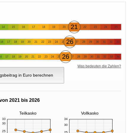
21
14
15
16
17
18
19
20
22
23
24
25
26
16
17
18
19
20
21
22
23
24
25
27
28
29
30
31
32
33
26
16
17
18
19
20
21
22
23
24
25
27
28
29
30
31
32
33
34
Was bedeuten die Zahlen?
gsbeitrag in Euro berechnen
von 2021 bis 2026
Teilkasko
Vollkasko
33
34
30
30
25
25