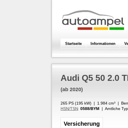
Startseite
Informationen
V
Audi
Q5 50 2.0 
(ab 2020)
265 PS (
195
kW
) |
1.984
cm³
|
Ben
HSN/TSN
:
0588/BYM
| Amtliche Typ
Versicherung