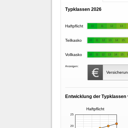
Typklassen 2026
Haftpflicht
10
11
12
13
Teilkasko
10
11
12
13
14
15
Vollkasko
10
11
12
13
14
15
Anzeigen:
Versicherun
Entwicklung der Typklassen 
Haftpflicht
25
20