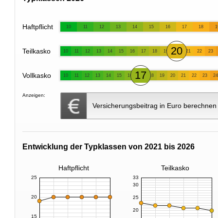
Haftpflicht
10
11
12
13
14
15
16
17
18
1
20
Teilkasko
10
11
12
13
14
15
16
17
18
19
21
22
23
17
Vollkasko
10
11
12
13
14
15
16
18
19
20
21
22
23
24
Anzeigen:
Versicherungsbeitrag in Euro berechnen
Entwicklung der Typklassen von 2021 bis 2026
Haftpflicht
Teilkasko
25
33
30
20
25
20
15