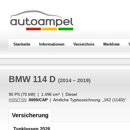
Startseite
Informationen
Verzeichnis
Merkliste
BMW
114 D
(2014 – 2019)
95 PS (
70
kW
) |
1.496
cm³
|
Diesel
HSN/TSN
:
0005/CAP
| Amtliche Typbezeichnung: „
1K2 (114D)
“
Versicherung
Typklassen 2026