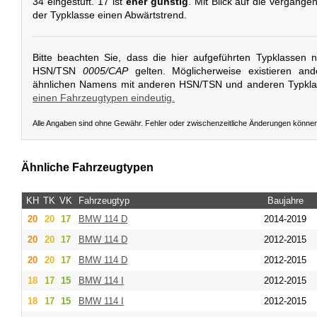
34 eingestuft. 17 ist
eher günstig
. Mit Blick auf die vergange
der Typklasse einen Abwärtstrend.
Bitte beachten Sie, dass die hier aufgeführten Typklassen 
HSN/TSN
0005/CAP
gelten. Möglicherweise existieren an
ähnlichen Namens mit anderen HSN/TSN und anderen Typkl
einen Fahrzeugtypen eindeutig.
Alle Angaben sind ohne Gewähr. Fehler oder zwischenzeitliche Änderungen könne
Ähnliche Fahrzeugtypen
KH
TK
VK
Fahrzeugtyp
Baujahre
20
20
17
BMW
114 D
2014-2019
20
20
17
BMW
114 D
2012-2015
20
20
17
BMW
114 D
2012-2015
18
17
15
BMW
114 I
2012-2015
18
17
15
BMW
114 I
2012-2015