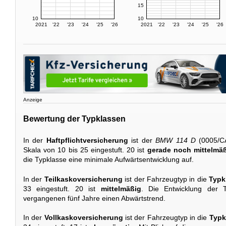
15
10
10
2021
'22
'23
'24
'25
'26
2021
'22
'23
'24
'25
'26
Anzeige
Bewertung der Typklassen
In der
Haftpflichtversicherung
ist der
BMW 114 D
(0005/C
Skala von 10 bis 25 eingestuft. 20 ist
gerade noch mittelmä
die Typklasse eine minimale Aufwärtsentwicklung auf.
In der
Teilkaskoversicherung
ist der Fahrzeugtyp in die
Typk
33 eingestuft. 20 ist
mittelmäßig
. Die Entwicklung der T
vergangenen fünf Jahre einen Abwärtstrend.
In der
Vollkaskoversicherung
ist der Fahrzeugtyp in die
Typk