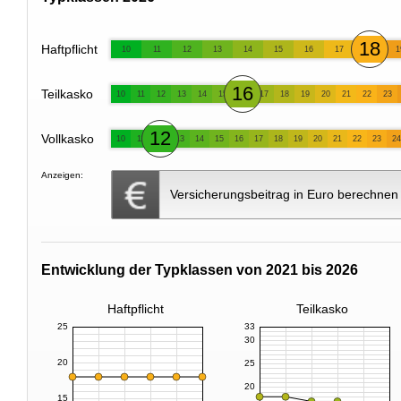
18
Haftpflicht
10
11
12
13
14
15
16
17
1
16
Teilkasko
10
11
12
13
14
15
17
18
19
20
21
22
23
12
Vollkasko
10
11
13
14
15
16
17
18
19
20
21
22
23
24
Anzeigen:
Versicherungsbeitrag in Euro berechnen
Entwicklung der Typklassen von 2021 bis 2026
Haftpflicht
Teilkasko
25
33
30
20
25
20
15