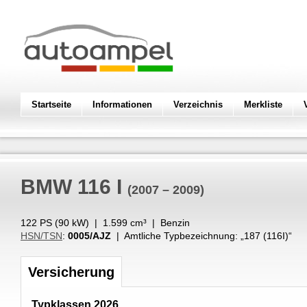
Startseite
Informationen
Verzeichnis
Merkliste
BMW
116 I
(2007 – 2009)
122 PS (
90
kW
) |
1.599
cm³
|
Benzin
HSN/TSN
:
0005/AJZ
| Amtliche Typbezeichnung: „
187 (116I)
“
Versicherung
Typklassen 2026