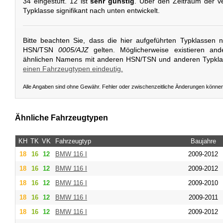
34 eingestuft. 12 ist
sehr günstig
. Über den Zeitraum der v
Typklasse signifikant nach unten entwickelt.
Bitte beachten Sie, dass die hier aufgeführten Typklassen 
HSN/TSN
0005/AJZ
gelten. Möglicherweise existieren and
ähnlichen Namens mit anderen HSN/TSN und anderen Typkl
einen Fahrzeugtypen eindeutig.
Alle Angaben sind ohne Gewähr. Fehler oder zwischenzeitliche Änderungen könne
Ähnliche Fahrzeugtypen
KH
TK
VK
Fahrzeugtyp
Baujahre
18
16
12
BMW
116 I
2009-2012
18
16
12
BMW
116 I
2009-2012
18
16
12
BMW
116 I
2009-2010
18
16
12
BMW
116 I
2009-2011
18
16
12
BMW
116 I
2009-2012