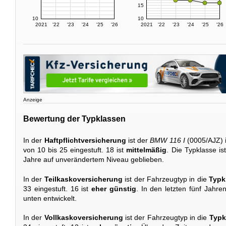
15
10
10
2021
'22
'23
'24
'25
'26
2021
'22
'23
'24
'25
'26
Anzeige
Bewertung der Typklassen
In der
Haftpflichtversicherung
ist der
BMW 116 I
(0005/AJZ) 
von 10 bis 25 eingestuft. 18 ist
mittelmäßig
. Die Typklasse i
Jahre auf unverändertem Niveau geblieben.
In der
Teilkaskoversicherung
ist der Fahrzeugtyp in die
Typk
33 eingestuft. 16 ist
eher günstig
. In den letzten fünf Jahre
unten entwickelt.
In der
Vollkaskoversicherung
ist der Fahrzeugtyp in die
Typk