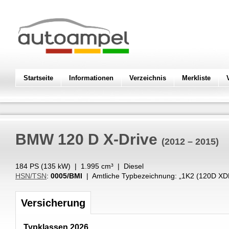
Startseite
Informationen
Verzeichnis
Merkliste
BMW
120 D X-Drive
(2012 – 2015)
184 PS (
135
kW
) |
1.995
cm³
|
Diesel
HSN/TSN
:
0005/BMI
| Amtliche Typbezeichnung: „
1K2 (120D XD
Versicherung
Typklassen 2026