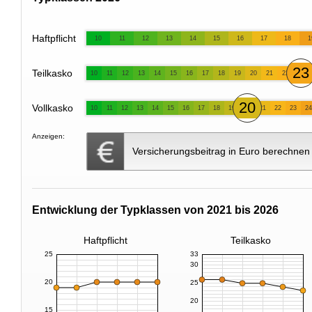
Haftpflicht
10
11
12
13
14
15
16
17
18
1
23
Teilkasko
10
11
12
13
14
15
16
17
18
19
20
21
22
20
Vollkasko
10
11
12
13
14
15
16
17
18
19
21
22
23
24
Anzeigen:
Versicherungsbeitrag in Euro berechnen
Entwicklung der Typklassen von 2021 bis 2026
Haftpflicht
Teilkasko
25
33
30
20
25
20
15