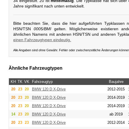
34 eingestuft. 20 ist
mittelmäßig
. Die Typklasse hat sich übe
Jahre signifikant nach unten entwickelt.
Bitte beachten Sie, dass die hier aufgeführten Typklassen 
HSN/TSN
0005/BMI
gelten. Möglicherweise existieren and
ähnlichen Namens mit anderen HSN/TSN und anderen Typkl
einen Fahrzeugtypen eindeutig.
Alle Angaben sind ohne Gewähr. Fehler oder zwischenzeitliche Änderungen könne
Ähnliche Fahrzeugtypen
KH
TK
VK
Fahrzeugtyp
Baujahre
20
23
20
BMW
120 D X-Drive
2012-2015
20
23
20
BMW
120 D X-Drive
2014-2019
20
23
20
BMW
120 D X-Drive
2014-2019
14
23
20
BMW
120 D X-Drive
ab 2019
20
23
23
BMW
120 D X-Drive
2012-2014