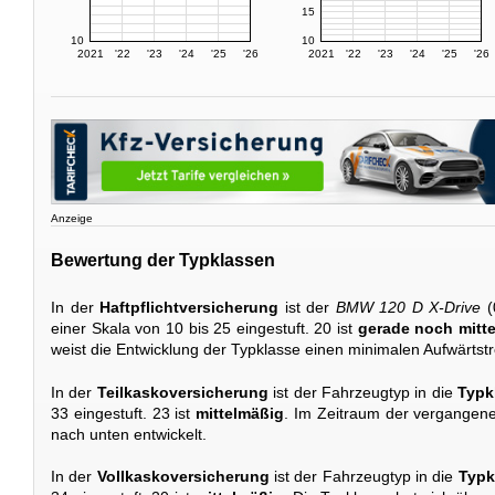
15
10
10
2021
'22
'23
'24
'25
'26
2021
'22
'23
'24
'25
'26
Anzeige
Bewertung der Typklassen
In der
Haftpflichtversicherung
ist der
BMW 120 D X-Drive
(
einer Skala von 10 bis 25 eingestuft. 20 ist
gerade noch mitt
weist die Entwicklung der Typklasse einen minimalen Aufwärtstr
In der
Teilkaskoversicherung
ist der Fahrzeugtyp in die
Typk
33 eingestuft. 23 ist
mittelmäßig
. Im Zeitraum der vergangene
nach unten entwickelt.
In der
Vollkaskoversicherung
ist der Fahrzeugtyp in die
Typk