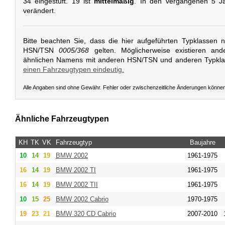
34 eingestuft. 19 ist
mittelmäßig
. In den vergangenen 5 Ja
verändert.
Bitte beachten Sie, dass die hier aufgeführten Typklassen 
HSN/TSN
0005/368
gelten. Möglicherweise existieren and
ähnlichen Namens mit anderen HSN/TSN und anderen Typkl
einen Fahrzeugtypen eindeutig.
Alle Angaben sind ohne Gewähr. Fehler oder zwischenzeitliche Änderungen könne
Ähnliche Fahrzeugtypen
KH
TK
VK
Fahrzeugtyp
Baujahre
10
14
19
BMW
2002
1961-1975
16
14
19
BMW
2002 TI
1961-1975
16
14
19
BMW
2002 TII
1961-1975
10
15
25
BMW
2002 Cabrio
1970-1975
19
23
21
BMW
320 CD Cabrio
2007-2010