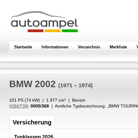
Startseite
Informationen
Verzeichnis
Merkliste
BMW
2002
(1971 – 1974)
101 PS (
74
kW
) |
1.977
cm³
|
Benzin
HSN/TSN
:
0005/368
| Amtliche Typbezeichnung: „
BMW TOURING
Versicherung
Typklassen 2026