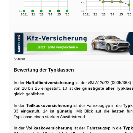
15
10
10
2021
'22
'23
'24
'25
'26
2021
'22
'23
'24
'25
'26
Anzeige
Bewertung der Typklassen
In der
Haftpflichtversicherung
ist der
BMW 2002
(0005/368) 
von 10 bis 25 eingestuft. 10 ist
die günstigste aller Typklas
gleich geblieben.
In der
Teilkaskoversicherung
ist der Fahrzeugtyp in die
Typk
33 eingestuft. 14 ist
günstig
. Mit Blick auf die letzten fü
Typklasse einen starken Abwärtstrend.
In der
Vollkaskoversicherung
ist der Fahrzeugtyp in die
Typk