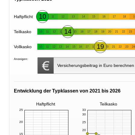
10
Haftpflicht
11
12
13
14
15
16
17
18
1
14
Teilkasko
10
11
12
13
15
16
17
18
19
20
21
22
23
19
Vollkasko
10
11
12
13
14
15
16
17
18
20
21
22
23
24
Anzeigen:
Versicherungsbeitrag in Euro berechnen
Entwicklung der Typklassen von 2021 bis 2026
Haftpflicht
Teilkasko
25
33
30
20
25
20
15