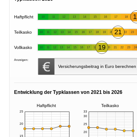
1
Haftpflicht
10
11
12
13
14
15
16
17
18
21
Teilkasko
10
11
12
13
14
15
16
17
18
19
20
22
23
19
Vollkasko
10
11
12
13
14
15
16
17
18
20
21
22
23
24
Anzeigen:
Versicherungsbeitrag in Euro berechnen
Entwicklung der Typklassen von 2021 bis 2026
Haftpflicht
Teilkasko
25
33
30
20
25
20
15