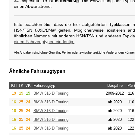
34 eingestuft. 19 ist
mittelmäßig
. Die Entwicklung der Typkla
einen Abwärtstrend.
Bitte beachten Sie, dass die hier aufgeführten Typklassen 
HSN/TSN
0005/BMM
gelten. Möglicherweise existieren an
ähnlichen Namens mit anderen HSN/TSN und anderen Typkl
einen Fahrzeugtypen eindeutig.
Alle Angaben sind ohne Gewähr. Fehler oder zwischenzeitliche Änderungen könne
Ähnliche Fahrzeugtypen
KH
TK
VK
Fahrzeugtyp
Baujahre
PS 
19
19
15
BMW
316 D Touring
2009-2012
116 
16
25
24
BMW
316 D Touring
ab 2020
116 
16
25
24
BMW
316 D Touring
ab 2020
116 
16
25
24
BMW
316 D Touring
ab 2020
122 
16
25
24
BMW
316 D Touring
ab 2020
122 