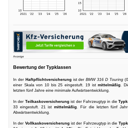
15
10
10
2021
'22
'23
'24
'25
'26
2021
'22
'23
'24
'25
'26
Anzeige
Bewertung der Typklassen
In der
Haftpflichtversicherung
ist der
BMW 316 D Touring
(0
einer Skala von 10 bis 25 eingestuft. 19 ist
mittelmäßig
. D
letzten fünf Jahre eine minimale Aufwärtsentwicklung.
In der
Teilkaskoversicherung
ist der Fahrzeugtyp in die
Typk
33 eingestuft. 21 ist
mittelmäßig
. Für die letzten fünf Jah
Abwärtsentwicklung.
In der
Vollkaskoversicherung
ist der Fahrzeugtyp in die
Typk