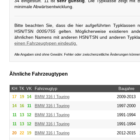
34 eingestuft. 11 ist
sehr günstig
. Die Typklasse zeigt mit B
minimale Abwärtsentwicklung.
Bitte beachten Sie, dass die hier aufgeführten Typklassen 
HSN/TSN
0005/755
gelten. Möglicherweise existieren and
ähnlichen Namens mit anderen HSN/TSN und anderen Typkl
einen Fahrzeugtypen eindeutig.
Alle Angaben sind ohne Gewähr. Fehler oder zwischenzeitliche Änderungen könne
Ähnliche Fahrzeugtypen
KH
TK
VK
Fahrzeugtyp
Baujahre
17
19
14
BMW
316 I Touring
2009-2013
14
16
11
BMW
316 I Touring
1997-2000
11
13
12
BMW
316 I Touring
1991-1994
11
13
12
BMW
316 I Touring
1991-1994
20
22
19
BMW
316 I Touring
2012-2015