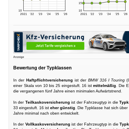
15
10
10
2021
'22
'23
'24
'25
'26
2021
'22
'23
'24
'25
'26
Anzeige
Bewertung der Typklassen
In der
Haftpflichtversicherung
ist der
BMW 316 I Touring
(
einer Skala von 10 bis 25 eingestuft. 16 ist
mittelmäßig
. Die 
die vergangenen fünf Jahre einen minimalen Aufwärtstrend.
In der
Teilkaskoversicherung
ist der Fahrzeugtyp in die
Typk
33 eingestuft. 16 ist
eher günstig
. Die Typklasse hat sich übe
Jahre minimal nach oben entwickelt.
In der
Vollkaskoversicherung
ist der Fahrzeugtyp in die
Typk