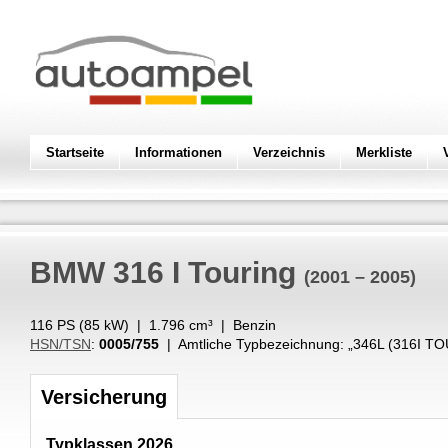
Startseite
Informationen
Verzeichnis
Merkliste
BMW
316 I Touring
(2001 – 2005)
116 PS (
85
kW
) |
1.796
cm³
|
Benzin
HSN/TSN
:
0005/755
| Amtliche Typbezeichnung: „
346L (316I T
Versicherung
Typklassen 2026