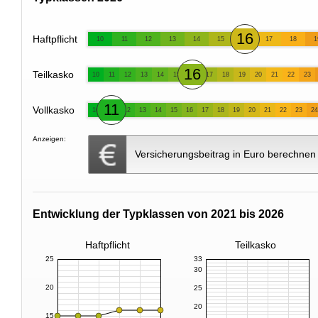
16
Haftpflicht
10
11
12
13
14
15
17
18
1
16
Teilkasko
10
11
12
13
14
15
17
18
19
20
21
22
23
11
Vollkasko
10
12
13
14
15
16
17
18
19
20
21
22
23
24
Anzeigen:
Versicherungsbeitrag in Euro berechnen
Entwicklung der Typklassen von 2021 bis 2026
Haftpflicht
Teilkasko
25
33
30
20
25
20
15