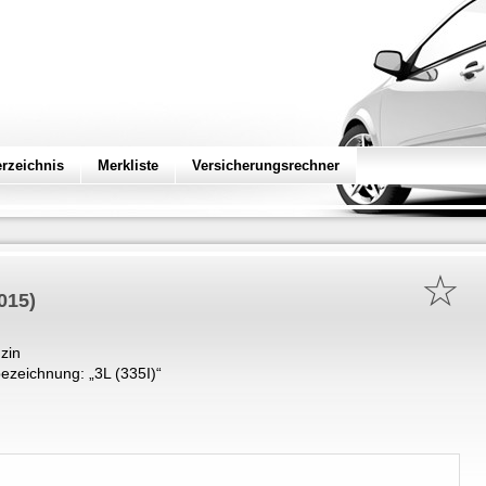
erzeichnis
Merkliste
Versicherungsrechner
☆
015)
zin
ezeichnung: „
3L (335I)
“