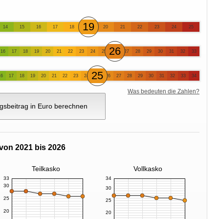
19
14
15
16
17
18
20
21
22
23
24
25
26
16
17
18
19
20
21
22
23
24
25
27
28
29
30
31
32
33
25
16
17
18
19
20
21
22
23
24
26
27
28
29
30
31
32
33
34
Was bedeuten die Zahlen?
gsbeitrag in Euro berechnen
von 2021 bis 2026
Teilkasko
Vollkasko
33
34
30
30
25
25
20
20