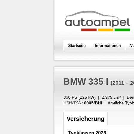
Startseite
Informationen
V
BMW
335 I
(2011 – 2
306 PS (
225
kW
) |
2.979
cm³
|
Ben
HSN/TSN
:
0005/BHI
| Amtliche Typb
Versicherung
Typklassen 2026