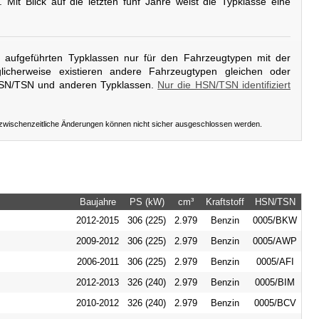
. Mit Blick auf die letzten fünf Jahre weist die Typklasse eine
er aufgeführten Typklassen nur für den Fahrzeugtypen mit der
icherweise existieren andere Fahrzeugtypen gleichen oder
HSN/TSN und anderen Typklassen.
Nur die HSN/TSN identifiziert
 zwischenzeitliche Änderungen können nicht sicher ausgeschlossen werden.
Baujahre
PS (kW)
cm³
Kraftstoff
HSN/TSN
2012-2015
306 (225)
2.979
Benzin
0005/BKW
2009-2012
306 (225)
2.979
Benzin
0005/AWP
2006-2011
306 (225)
2.979
Benzin
0005/AFI
2012-2013
326 (240)
2.979
Benzin
0005/BIM
2010-2012
326 (240)
2.979
Benzin
0005/BCV