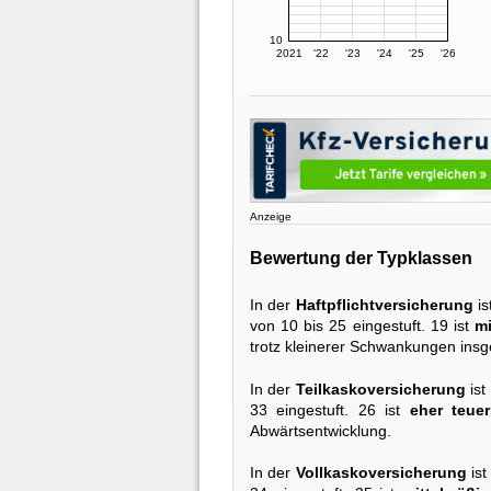
10
2021
'22
'23
'24
'25
'26
Anzeige
Bewertung der Typklassen
In der
Haftpflichtversicherung
is
von 10 bis 25 eingestuft. 19 ist
mi
trotz kleinerer Schwankungen ins
In der
Teilkaskoversicherung
ist
33 eingestuft. 26 ist
eher teuer
Abwärtsentwicklung.
In der
Vollkaskoversicherung
ist