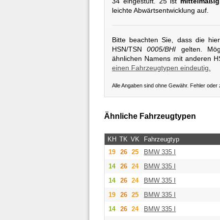
34 eingestuft. 25 ist
mittelmäßig
leichte Abwärtsentwicklung auf.
Bitte beachten Sie, dass die hi
HSN/TSN
0005/BHI
gelten. Mögl
ähnlichen Namens mit anderen 
einen Fahrzeugtypen eindeutig.
Alle Angaben sind ohne Gewähr. Fehler oder
Ähnliche Fahrzeugtypen
KH
TK
VK
Fahrzeugtyp
19
26
25
BMW
335 I
14
26
24
BMW
335 I
14
26
24
BMW
335 I
19
26
25
BMW
335 I
14
26
24
BMW
335 I