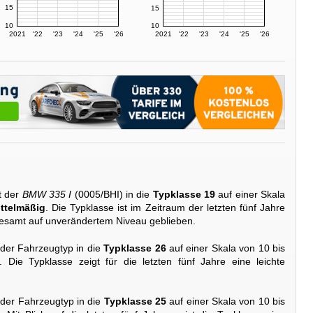
15
15
10
10
2021
'22
'23
'24
'25
'26
2021
'22
'23
'24
'25
'26
t der
BMW 335 I
(0005/BHI) in die
Typklasse 19
auf einer Skala
ttelmäßig
. Die Typklasse ist im Zeitraum der letzten fünf Jahre
gesamt auf unverändertem Niveau geblieben.
 der Fahrzeugtyp in die
Typklasse 26
auf einer Skala von 10 bis
. Die Typklasse zeigt für die letzten fünf Jahre eine leichte
 der Fahrzeugtyp in die
Typklasse 25
auf einer Skala von 10 bis