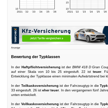
15
10
10
2021
'22
'23
'24
'25
'26
2021
'22
'23
'24
'25
'26
Anzeige
Bewertung der Typklassen
In der
Haftpflichtversicherung
ist der
BMW 418 D Gran Cou
auf einer Skala von 10 bis 25 eingestuft. 22 ist
teuer
. Fü
Entwicklung der Typklasse einen minimalen Aufwärtstrend bei 
In der
Teilkaskoversicherung
ist der Fahrzeugtyp in die
Typk
33 eingestuft. 26 ist
eher teuer
. In den vergangenen fünf Jahre
unten entwickelt.
In der
Vollkaskoversicherung
ist der Fahrzeugtyp in die
Typk