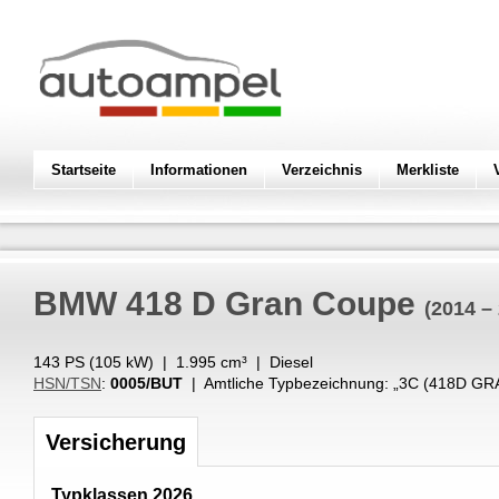
Startseite
Informationen
Verzeichnis
Merkliste
BMW
418 D Gran Coupe
(2014 –
143 PS (
105
kW
) |
1.995
cm³
|
Diesel
HSN/TSN
:
0005/BUT
| Amtliche Typbezeichnung: „
3C (418D GR
Versicherung
Typklassen 2026