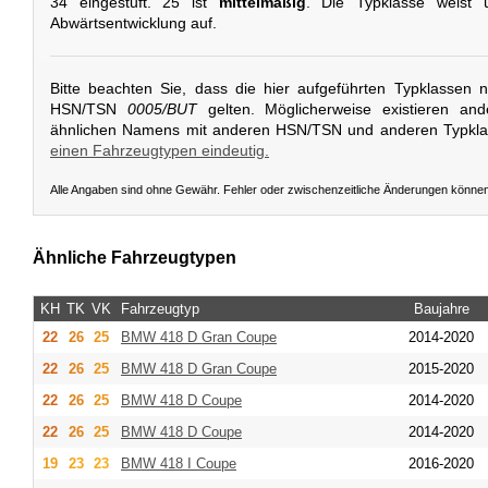
34 eingestuft. 25 ist
mittelmäßig
. Die Typklasse weist 
Abwärtsentwicklung auf.
Bitte beachten Sie, dass die hier aufgeführten Typklassen 
HSN/TSN
0005/BUT
gelten. Möglicherweise existieren an
ähnlichen Namens mit anderen HSN/TSN und anderen Typkl
einen Fahrzeugtypen eindeutig.
Alle Angaben sind ohne Gewähr. Fehler oder zwischenzeitliche Änderungen könne
Ähnliche Fahrzeugtypen
KH
TK
VK
Fahrzeugtyp
Baujahre
22
26
25
BMW
418 D Gran Coupe
2014-2020
22
26
25
BMW
418 D Gran Coupe
2015-2020
22
26
25
BMW
418 D Coupe
2014-2020
22
26
25
BMW
418 D Coupe
2014-2020
19
23
23
BMW
418 I Coupe
2016-2020