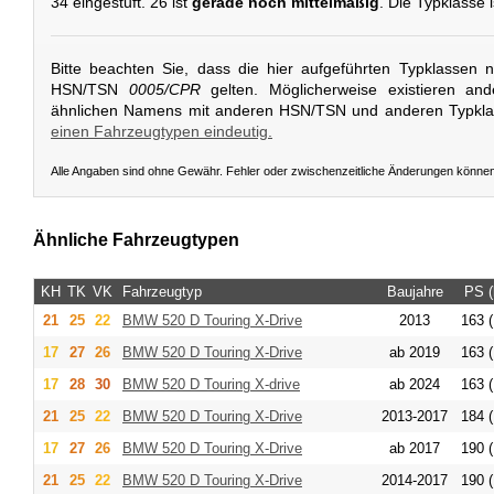
34 eingestuft. 26 ist
gerade noch mittelmäßig
. Die Typklasse i
Bitte beachten Sie, dass die hier aufgeführten Typklassen 
HSN/TSN
0005/CPR
gelten. Möglicherweise existieren an
ähnlichen Namens mit anderen HSN/TSN und anderen Typkl
einen Fahrzeugtypen eindeutig.
Alle Angaben sind ohne Gewähr. Fehler oder zwischenzeitliche Änderungen könne
Ähnliche Fahrzeugtypen
KH
TK
VK
Fahrzeugtyp
Baujahre
PS 
21
25
22
BMW
520 D Touring X-Drive
2013
163 (
17
27
26
BMW
520 D Touring X-Drive
ab 2019
163 (
17
28
30
BMW
520 D Touring X-drive
ab 2024
163 (
21
25
22
BMW
520 D Touring X-Drive
2013-2017
184 (
17
27
26
BMW
520 D Touring X-Drive
ab 2017
190 (
21
25
22
BMW
520 D Touring X-Drive
2014-2017
190 (