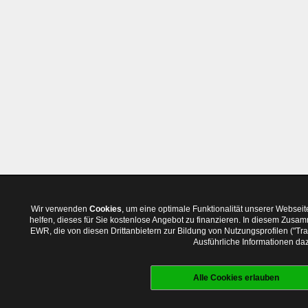
Wir verwenden
Cookies
, um eine optimale Funktionalität unserer Websei
helfen, dieses für Sie kostenlose Angebot zu finanzieren. In diesem Zus
EWR, die von diesen Drittanbietern zur Bildung von Nutzungsprofilen ("T
Ausführliche Informationen daz
Alle Cookies erlauben