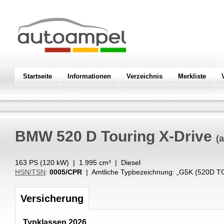
Startseite
Informationen
Verzeichnis
Merkliste
BMW
520 D Touring X-Drive
(
163 PS (
120
kW
) |
1.995
cm³
|
Diesel
HSN/TSN
:
0005/CPR
| Amtliche Typbezeichnung: „
G5K (520D T
Versicherung
Typklassen 2026