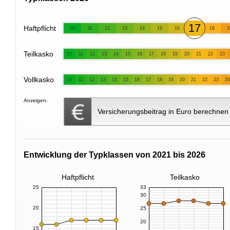
17
Haftpflicht
10
11
12
13
14
15
16
18
1
Teilkasko
10
11
12
13
14
15
16
17
18
19
20
21
22
23
Vollkasko
10
11
12
13
14
15
16
17
18
19
20
21
22
23
24
Anzeigen:
Versicherungsbeitrag in Euro berechnen
Entwicklung der Typklassen von 2021 bis 2026
Haftpflicht
Teilkasko
25
33
30
20
25
20
15