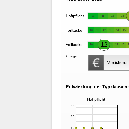
Haftpflicht
10
11
12
13
Teilkasko
10
11
12
13
14
15
12
Vollkasko
10
11
13
14
15
Anzeigen:
Versicherun
Entwicklung der Typklassen 
Haftpflicht
25
20
15