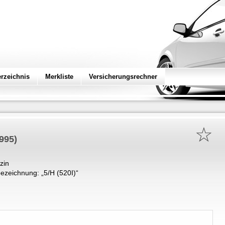
erzeichnis
Merkliste
Versicherungsrechner
☆
995)
zin
ezeichnung: „
5/H (520I)
“