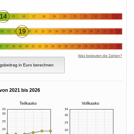
14
15
16
17
18
19
20
21
22
23
24
25
19
16
17
18
20
21
22
23
24
25
26
27
28
29
30
31
32
33
16
17
18
19
20
21
22
23
24
25
26
27
28
29
30
31
32
33
34
Was bedeuten die Zahlen?
gsbeitrag in Euro berechnen
von 2021 bis 2026
Teilkasko
Vollkasko
33
34
30
30
25
25
20
20