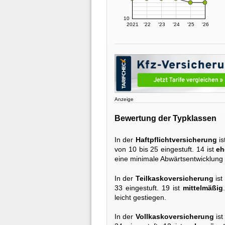
10
2021
'22
'23
'24
'25
'26
Anzeige
Bewertung der Typklassen
In der
Haftpflichtversicherung
is
von 10 bis 25 eingestuft. 14 ist
eh
eine minimale Abwärtsentwicklung 
In der
Teilkaskoversicherung
ist
33 eingestuft. 19 ist
mittelmäßig
leicht gestiegen.
In der
Vollkaskoversicherung
ist