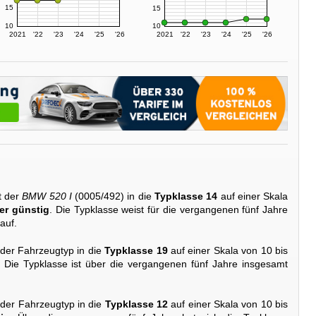
15
15
10
10
2021
'22
'23
'24
'25
'26
2021
'22
'23
'24
'25
'26
t der
BMW 520 I
(0005/492) in die
Typklasse 14
auf einer Skala
er günstig
. Die Typklasse weist für die vergangenen fünf Jahre
auf.
 der Fahrzeugtyp in die
Typklasse 19
auf einer Skala von 10 bis
. Die Typklasse ist über die vergangenen fünf Jahre insgesamt
 der Fahrzeugtyp in die
Typklasse 12
auf einer Skala von 10 bis