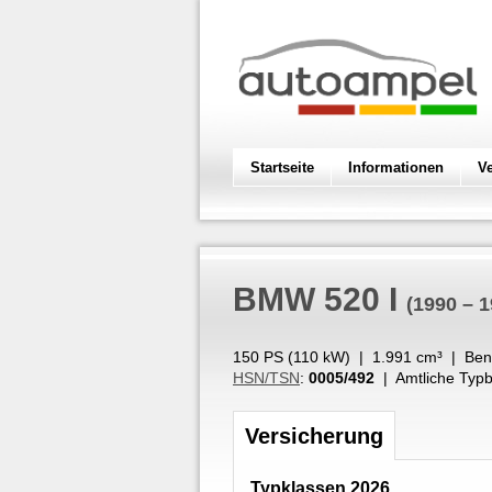
Startseite
Informationen
V
BMW
520 I
(1990 – 1
150 PS (
110
kW
) |
1.991
cm³
|
Ben
HSN/TSN
:
0005/492
| Amtliche Typb
Versicherung
Typklassen 2026