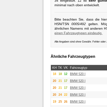
34 eingestuft. 12 ist
sehr günst
minimal nach oben entwickelt.
Bitte beachten Sie, dass die hi
HSN/TSN
0005/492
gelten. Mögl
ähnlichen Namens mit anderen 
einen Fahrzeugtypen eindeutig.
Alle Angaben sind ohne Gewähr. Fehler oder
Ähnliche Fahrzeugtypen
KH
TK
VK
Fahrzeugtyp
18
18
12
BMW
520 I
20
21
17
BMW
520 I
20
21
17
BMW
520 I
20
24
22
BMW
520 I
19
25
26
BMW
520 I