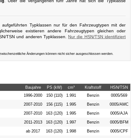
ig
. Über die vergangenen fünf Jahre hat sich die Typklasse
er aufgeführten Typklassen nur für den Fahrzeugtypen mit der
icherweise existieren andere Fahrzeugtypen gleichen oder
HSN/TSN und anderen Typklassen.
Nur die HSN/TSN identifiziert
 zwischenzeitliche Änderungen können nicht sicher ausgeschlossen werden.
Baujahre
PS (kW)
cm³
Kraftstoff
HSN/TSN
1996-2000
150 (110)
1.991
Benzin
0005/569
2007-2010
156 (115)
1.995
Benzin
0005/AMC
2007-2010
163 (120)
1.995
Benzin
0005/AJA
2011-2013
163 (120)
1.997
Benzin
0005/BFM
ab 2017
163 (120)
1.998
Benzin
0005/CPF