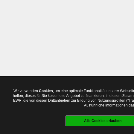
Wir verwenden
Cookies
, um eine optimale Funktionalität unserer Websei
helfen, dieses für Sie kostenlose Angebot zu finanzieren. In diesem Zus
EWR, die von diesen Drittanbietern zur Bildung von Nutzungsprofilen ("T
Ausführliche Informationen daz
Alle Cookies erlauben