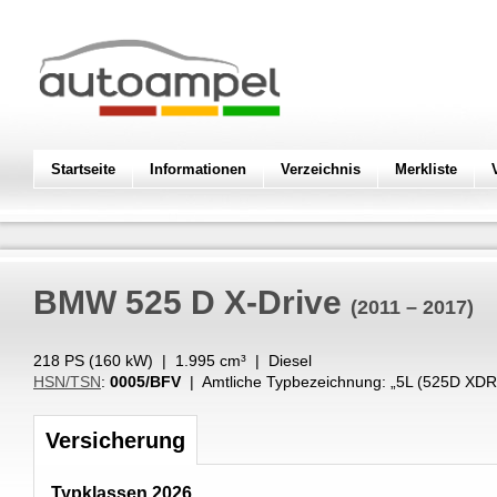
Startseite
Informationen
Verzeichnis
Merkliste
BMW
525 D X-Drive
(2011 – 2017)
218 PS (
160
kW
) |
1.995
cm³
|
Diesel
HSN/TSN
:
0005/BFV
| Amtliche Typbezeichnung: „
5L (525D XDR
Versicherung
Typklassen 2026