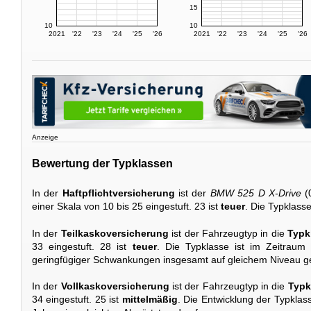
15
10
10
2021
'22
'23
'24
'25
'26
2021
'22
'23
'24
'25
'26
Anzeige
Bewertung der Typklassen
In der
Haftpflichtversicherung
ist der
BMW 525 D X-Drive
(
einer Skala von 10 bis 25 eingestuft. 23 ist
teuer
. Die Typklasse
In der
Teilkaskoversicherung
ist der Fahrzeugtyp in die
Typk
33 eingestuft. 28 ist
teuer
. Die Typklasse ist im Zeitraum
geringfügiger Schwankungen insgesamt auf gleichem Niveau g
In der
Vollkaskoversicherung
ist der Fahrzeugtyp in die
Typk
34 eingestuft. 25 ist
mittelmäßig
. Die Entwicklung der Typklasse