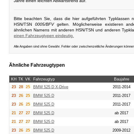
Jahre einen leichten Abwärtstrend auf.
Bitte beachten Sie, dass die hier aufgeführten Typklassen 
HSN/TSN
0005/BFV
gelten. Möglicherweise existieren an
ähnlichen Namens mit anderen HSN/TSN und anderen Typkl
einen Fahrzeugtypen eindeutig.
Alle Angaben sind ohne Gewähr. Fehler oder zwischenzeitliche Änderungen könne
Ähnliche Fahrzeugtypen
KH
TK
VK
Fahrzeugtyp
Baujahre
23
28
25
BMW
525 D X-Drive
2011-2014
23
26
25
BMW
525 D
2011-2017
23
26
25
BMW
525 D
2011-2017
21
27
27
BMW
525 D
ab 2017
21
27
27
BMW
525 D
ab 2017
23
26
25
BMW
525 D
2009-2012