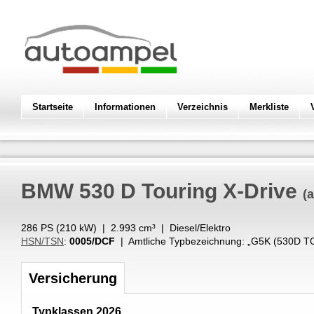
Startseite
Informationen
Verzeichnis
Merkliste
BMW
530 D Touring X-Drive
(
286 PS (
210
kW
) |
2.993
cm³
|
Diesel/Elektro
HSN/TSN
:
0005/DCF
| Amtliche Typbezeichnung: „
G5K (530D T
Versicherung
Typklassen 2026