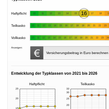
16
Haftpflicht
10
11
12
13
14
15
17
18
1
Teilkasko
10
11
12
13
14
15
16
17
18
19
20
21
22
23
Vollkasko
10
11
12
13
14
15
16
17
18
19
20
21
22
23
24
Anzeigen:
Versicherungsbeitrag in Euro berechnen
Entwicklung der Typklassen von 2021 bis 2026
Haftpflicht
Teilkasko
25
33
30
20
25
20
15