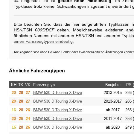
34 eingestuft. 26 ist
gerade noch mittelmäßig
. Im Zeitra
Typklasse trotz kleiner Schwankungen insgesamt unverändert g
Bitte beachten Sie, dass die hier aufgeführten Typklassen 
HSN/TSN
0005/DCF
gelten. Möglicherweise existieren an
ähnlichen Namens mit anderen HSN/TSN und anderen Typkl
einen Fahrzeugtypen eindeutig.
Alle Angaben sind ohne Gewähr. Fehler oder zwischenzeitliche Änderungen könne
Ähnliche Fahrzeugtypen
KH
TK
VK
Fahrzeugtyp
Baujahre
PS 
20
28
27
BMW
530 D Touring X-Drive
2013-2015
286 
20
28
27
BMW
530 D Touring X-Drive
2013-2017
286 
16
28
26
BMW
530 D Touring X-Drive
ab 2017
265 
20
26
24
BMW
530 D Touring X-Drive
2011-2017
258 
16
28
26
BMW
530 D Touring X-Drive
ab 2020
249 