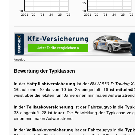
15
10
10
2021
'22
'23
'24
'25
'26
2021
'22
'23
'24
'25
'26
Anzeige
Bewertung der Typklassen
In der
Haftpflichtversicherung
ist der
BMW 530 D Touring X-
16
auf einer Skala von 10 bis 25 eingestuft. 16 ist
mittelmä
weist über die letzten fünf Jahre einen minimalen Aufwärtstrend
In der
Teilkaskoversicherung
ist der Fahrzeugtyp in die
Typk
33 eingestuft. 28 ist
teuer
. Die Entwicklung der Typklasse zeigt
einen minimalen Aufwärtstrend.
In der
Vollkaskoversicherung
ist der Fahrzeugtyp in die
Typk