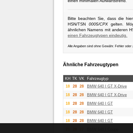
einen minimalen Aufwärtstrend.
Bitte beachten Sie, dass die hi
HSN/TSN
0005/CPX
gelten. Mög
ähnlichen Namens mit anderen 
einen Fahrzeugtypen eindeutig.
Alle Angaben sind ohne Gewähr. Fehler oder
Ähnliche Fahrzeugtypen
KH
TK
VK
Fahrzeugtyp
18
28
28
BMW
640 I GT X-Drive
18
28
28
BMW
640 I GT X-Drive
18
28
28
BMW
640 I GT
18
28
28
BMW
640 I GT
18
28
28
BMW
640 I GT
21
28
27
BMW
640 I Coupe