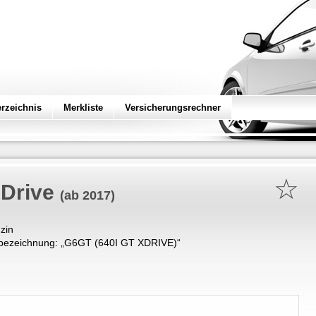
erzeichnis
Merkliste
Versicherungsrechner
☆
-Drive
(ab 2017)
zin
bezeichnung: „
G6GT (640I GT XDRIVE)
“