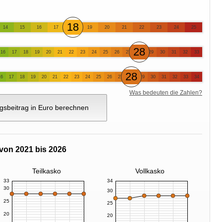
18
14
15
16
17
19
20
21
22
23
24
25
28
16
17
18
19
20
21
22
23
24
25
26
27
29
30
31
32
33
28
16
17
18
19
20
21
22
23
24
25
26
27
29
30
31
32
33
34
Was bedeuten die Zahlen?
gsbeitrag in Euro berechnen
von 2021 bis 2026
Teilkasko
Vollkasko
33
34
30
30
25
25
20
20