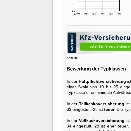
10
2021
'22
'23
'24
'25
'26
Anzeige
Bewertung der Typklassen
In der
Haftpflichtversicherung
is
einer Skala von 10 bis 25 einges
Typklasse eine minimale Aufwärtse
In der
Teilkaskoversicherung
ist
33 eingestuft. 28 ist
teuer
. Die Typ
In der
Vollkaskoversicherung
ist
34 eingestuft. 28 ist
eher teuer
.