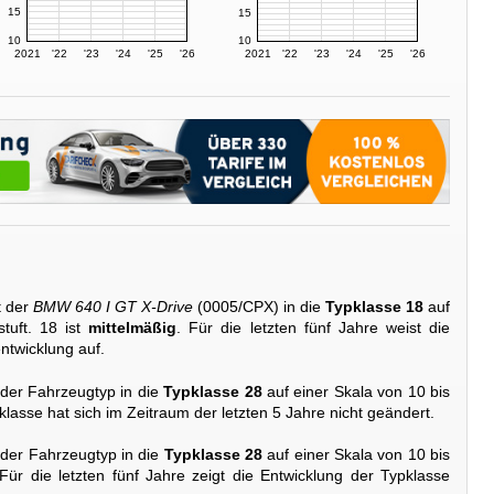
15
15
10
10
2021
'22
'23
'24
'25
'26
2021
'22
'23
'24
'25
'26
t der
BMW 640 I GT X-Drive
(0005/CPX) in die
Typklasse 18
auf
tuft. 18 ist
mittelmäßig
. Für die letzten fünf Jahre weist die
ntwicklung auf.
 der Fahrzeugtyp in die
Typklasse 28
auf einer Skala von 10 bis
klasse hat sich im Zeitraum der letzten 5 Jahre nicht geändert.
 der Fahrzeugtyp in die
Typklasse 28
auf einer Skala von 10 bis
 Für die letzten fünf Jahre zeigt die Entwicklung der Typklasse