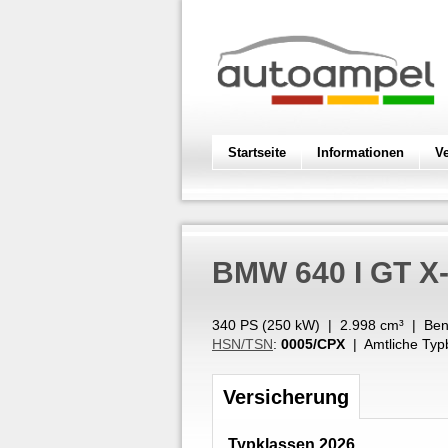
Startseite
Informationen
V
BMW
640 I GT X
340 PS (
250
kW
) |
2.998
cm³
|
Ben
HSN/TSN
:
0005/CPX
| Amtliche Typ
Versicherung
Typklassen 2026