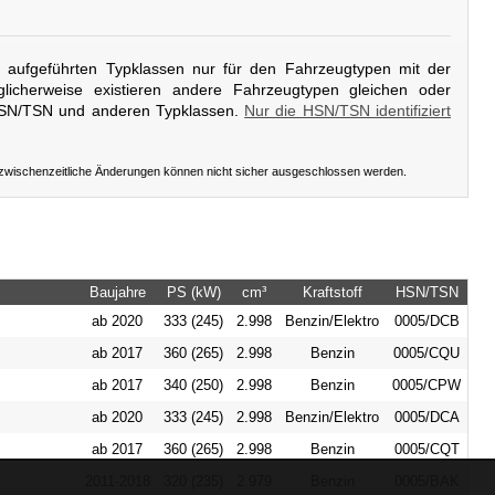
er aufgeführten Typklassen nur für den Fahrzeugtypen mit der
licherweise existieren andere Fahrzeugtypen gleichen oder
HSN/TSN und anderen Typklassen.
Nur die HSN/TSN identifiziert
 zwischenzeitliche Änderungen können nicht sicher ausgeschlossen werden.
Baujahre
PS (kW)
cm³
Kraftstoff
HSN/TSN
ab 2020
333 (245)
2.998
Benzin/Elektro
0005/DCB
ab 2017
360 (265)
2.998
Benzin
0005/CQU
ab 2017
340 (250)
2.998
Benzin
0005/CPW
ab 2020
333 (245)
2.998
Benzin/Elektro
0005/DCA
ab 2017
360 (265)
2.998
Benzin
0005/CQT
2011-2018
320 (235)
2.979
Benzin
0005/BAK