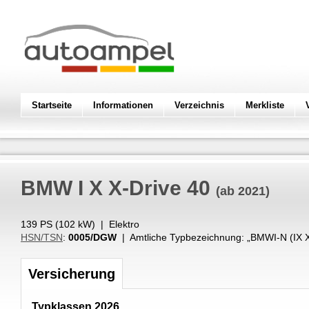
Startseite
Informationen
Verzeichnis
Merkliste
BMW
I X X-Drive 40
(ab 2021)
139 PS (
102
kW
) |
Elektro
HSN/TSN
:
0005/DGW
| Amtliche Typbezeichnung: „
BMWI-N (IX X
Versicherung
Typklassen 2026