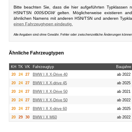
Bitte beachten Sie, dass die hier aufgeführten Typklassen 
HSN/TSN
0005/DGW
gelten. Möglicherweise existieren an
ähnlichen Namens mit anderen HSN/TSN und anderen Typkl
einen Fahrzeugtypen eindeutig.
Alle Angaben sind ohne Gewähr. Fehler oder zwischenzeitliche Änderungen könne
Ähnliche Fahrzeugtypen
KH
TK
VK
Fahrzeugtyp
Baujahre
20
24
27
BMW
I X X-Drive 40
ab 2022
20
24
27
BMW
I X X-drive 45
ab 2025
20
24
27
BMW
I X X-Drive 50
ab 2021
20
24
27
BMW
I X X-Drive 50
ab 2022
20
24
27
BMW
I X X-drive 60
ab 2025
20
29
30
BMW
I X M60
ab 2022