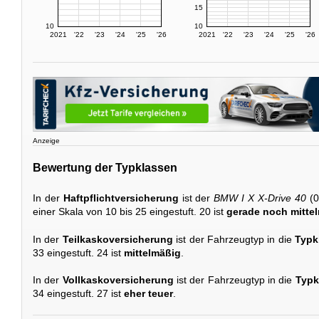
15
10
10
2021
'22
'23
'24
'25
'26
2021
'22
'23
'24
'25
'26
Anzeige
Bewertung der Typklassen
In der
Haftpflichtversicherung
ist der
BMW I X X-Drive 40
(0
einer Skala von 10 bis 25 eingestuft. 20 ist
gerade noch mitte
In der
Teilkaskoversicherung
ist der Fahrzeugtyp in die
Typk
33 eingestuft. 24 ist
mittelmäßig
.
In der
Vollkaskoversicherung
ist der Fahrzeugtyp in die
Typk
34 eingestuft. 27 ist
eher teuer
.