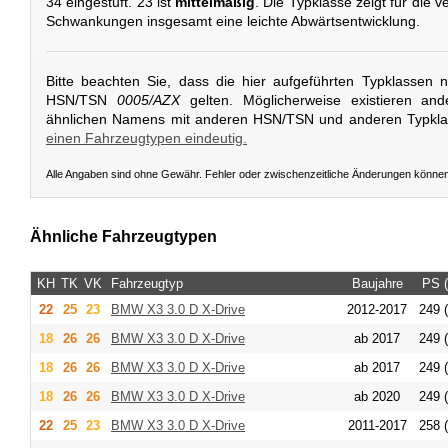
34 eingestuft. 23 ist
mittelmäßig
. Die Typklasse zeigt für die
Schwankungen insgesamt eine leichte Abwärtsentwicklung.
Bitte beachten Sie, dass die hier aufgeführten Typklassen 
HSN/TSN
0005/AZX
gelten. Möglicherweise existieren an
ähnlichen Namens mit anderen HSN/TSN und anderen Typkl
einen Fahrzeugtypen eindeutig.
Alle Angaben sind ohne Gewähr. Fehler oder zwischenzeitliche Änderungen könne
Ähnliche Fahrzeugtypen
KH
TK
VK
Fahrzeugtyp
Baujahre
PS 
22
25
23
BMW
X3 3.0 D X-Drive
2012-2017
249 
18
26
26
BMW
X3 3.0 D X-Drive
ab 2017
249 
18
26
26
BMW
X3 3.0 D X-Drive
ab 2017
249 
18
26
26
BMW
X3 3.0 D X-Drive
ab 2020
249 
22
25
23
BMW
X3 3.0 D X-Drive
2011-2017
258 