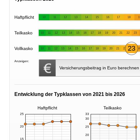
Haftpflicht
10
11
12
13
14
15
16
17
18
1
Teilkasko
10
11
12
13
14
15
16
17
18
19
20
21
22
23
23
Vollkasko
10
11
12
13
14
15
16
17
18
19
20
21
22
24
Anzeigen:
Versicherungsbeitrag in Euro berechnen
Entwicklung der Typklassen von 2021 bis 2026
Haftpflicht
Teilkasko
25
33
30
20
25
20
15