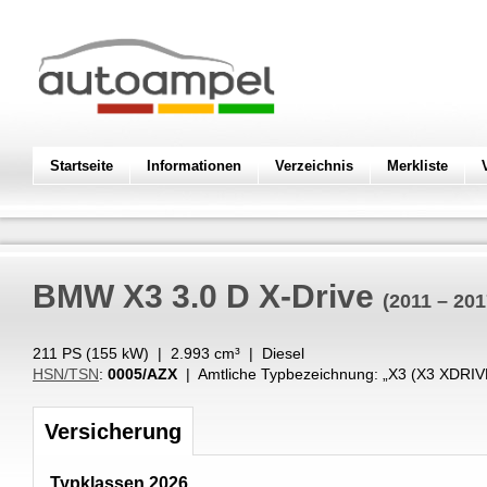
Startseite
Informationen
Verzeichnis
Merkliste
BMW
X3 3.0 D X-Drive
(2011 – 201
211 PS (
155
kW
) |
2.993
cm³
|
Diesel
HSN/TSN
:
0005/AZX
| Amtliche Typbezeichnung: „
X3 (X3 XDRIV
Versicherung
Typklassen 2026