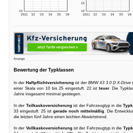
15
10
10
2021
'22
'23
'24
'25
'26
2021
'22
'23
'24
'25
'26
Anzeige
Bewertung der Typklassen
In der
Haftpflichtversicherung
ist der
BMW X3 3.0 D X-Drive
einer Skala von 10 bis 25 eingestuft. 22 ist
teuer
. Die Typkla
Jahre insgesamt minimal gestiegen.
In der
Teilkaskoversicherung
ist der Fahrzeugtyp in die
Typk
33 eingestuft. 25 ist
gerade noch mittelmäßig
. Die Entwicklu
die letzten fünf Jahre einen leichten Abwärtstrend.
In der
Vollkaskoversicherung
ist der Fahrzeugtyp in die
Typk