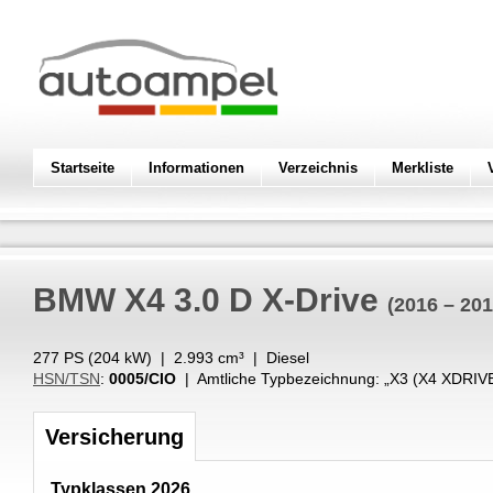
Startseite
Informationen
Verzeichnis
Merkliste
BMW
X4 3.0 D X-Drive
(2016 – 201
277 PS (
204
kW
) |
2.993
cm³
|
Diesel
HSN/TSN
:
0005/CIO
| Amtliche Typbezeichnung: „
X3 (X4 XDRIV
Versicherung
Typklassen 2026