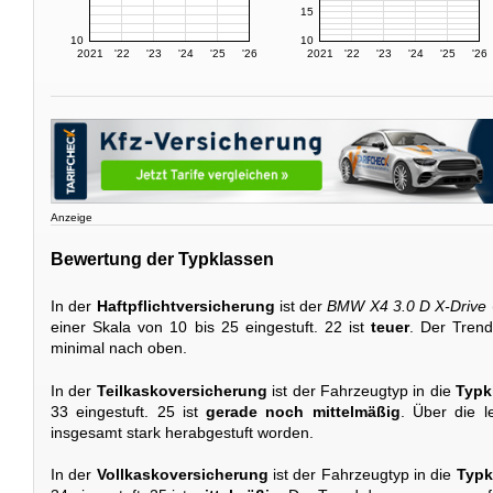
15
10
10
2021
'22
'23
'24
'25
'26
2021
'22
'23
'24
'25
'26
Anzeige
Bewertung der Typklassen
In der
Haftpflichtversicherung
ist der
BMW X4 3.0 D X-Drive
einer Skala von 10 bis 25 eingestuft. 22 ist
teuer
. Der Trend
minimal nach oben.
In der
Teilkaskoversicherung
ist der Fahrzeugtyp in die
Typk
33 eingestuft. 25 ist
gerade noch mittelmäßig
. Über die l
insgesamt stark herabgestuft worden.
In der
Vollkaskoversicherung
ist der Fahrzeugtyp in die
Typk