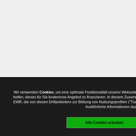
Wir verwenden
Cookies
, um eine optimale Funktionalität unserer Websei
helfen, dieses für Sie kostenlose Angebot zu finanzieren. In diesem Zus
EWR, die von diesen Drittanbietern zur Bildung von Nutzungsprofilen ("T
Ausführliche Informationen daz
Alle Cookies erlauben