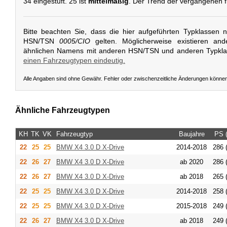
34 eingestuft. 25 ist
mittelmäßig
. Der Trend der vergangenen f
Bitte beachten Sie, dass die hier aufgeführten Typklassen 
HSN/TSN
0005/CIO
gelten. Möglicherweise existieren and
ähnlichen Namens mit anderen HSN/TSN und anderen Typkl
einen Fahrzeugtypen eindeutig.
Alle Angaben sind ohne Gewähr. Fehler oder zwischenzeitliche Änderungen könne
Ähnliche Fahrzeugtypen
KH
TK
VK
Fahrzeugtyp
Baujahre
PS 
22
25
25
BMW
X4 3.0 D X-Drive
2014-2018
286 
22
26
27
BMW
X4 3.0 D X-Drive
ab 2020
286 
22
26
27
BMW
X4 3.0 D X-Drive
ab 2018
265 
22
25
25
BMW
X4 3.0 D X-Drive
2014-2018
258 
22
25
25
BMW
X4 3.0 D X-Drive
2015-2018
249 
22
26
27
BMW
X4 3.0 D X-Drive
ab 2018
249 