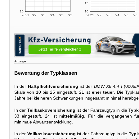
15
10
10
2021
'22
'23
'24
'25
'26
2021
'22
'23
'24
'25
'26
Anzeige
Bewertung der Typklassen
In der
Haftpflichtversicherung
ist der
BMW X5 4.4 I
(0005/A
Skala von 10 bis 25 eingestuft. 21 ist
eher teuer
. Die Typkla
Jahre bei kleineren Schwankungen insgesamt minimal herabges
In der
Teilkaskoversicherung
ist der Fahrzeugtyp in die
Typk
33 eingestuft. 24 ist
mittelmäßig
. Für die vergangenen fün
minimale Abwärtsentwicklung.
In der
Vollkaskoversicherung
ist der Fahrzeugtyp in die
Typk