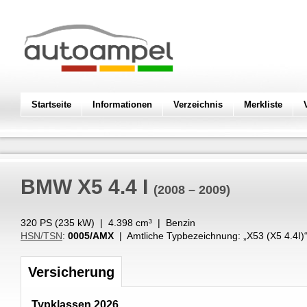
Startseite
Informationen
Verzeichnis
Merkliste
BMW
X5 4.4 I
(2008 – 2009)
320 PS (
235
kW
) |
4.398
cm³
|
Benzin
HSN/TSN
:
0005/AMX
| Amtliche Typbezeichnung: „
X53 (X5 4.4I)
Versicherung
Typklassen 2026