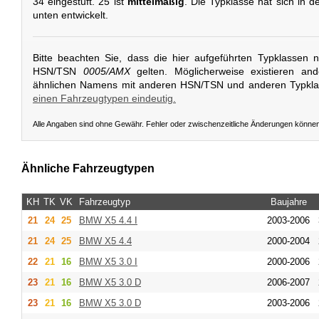
34 eingestuft. 25 ist
mittelmäßig
. Die Typklasse hat sich in d
unten entwickelt.
Bitte beachten Sie, dass die hier aufgeführten Typklassen 
HSN/TSN
0005/AMX
gelten. Möglicherweise existieren an
ähnlichen Namens mit anderen HSN/TSN und anderen Typkl
einen Fahrzeugtypen eindeutig.
Alle Angaben sind ohne Gewähr. Fehler oder zwischenzeitliche Änderungen könne
Ähnliche Fahrzeugtypen
KH
TK
VK
Fahrzeugtyp
Baujahre
21
24
25
BMW
X5 4.4 I
2003-2006
21
24
25
BMW
X5 4.4
2000-2004
22
21
16
BMW
X5 3.0 I
2000-2006
23
21
16
BMW
X5 3.0 D
2006-2007
23
21
16
BMW
X5 3.0 D
2003-2006