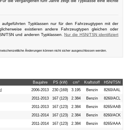
 Für die vergangenen fünf Jahre zeigt die Typklasse eine leichte
er aufgeführten Typklassen nur für den Fahrzeugtypen mit der
licherweise existieren andere Fahrzeugtypen gleichen oder
HSN/TSN und anderen Typklassen.
Nur die HSN/TSN identifiziert
 zwischenzeitliche Änderungen können nicht sicher ausgeschlossen werden.
Baujahre
PS (kW)
cm³
Kraftstoff
HSN/TSN
ad
2006-2013
230 (169)
3.195
Benzin
8260/AAL
2011-2013
167 (123)
2.384
Benzin
8260/ACL
2011-2013
167 (123)
2.384
Benzin
8265/AAB
2011-2014
167 (123)
2.384
Benzin
8260/ACK
2011-2014
167 (123)
2.384
Benzin
8265/AAA