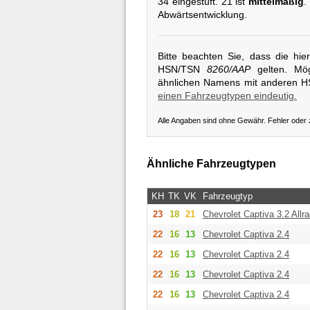
34 eingestuft. 21 ist
mittelmäßig
.
Abwärtsentwicklung.
Bitte beachten Sie, dass die hi
HSN/TSN
8260/AAP
gelten. Mög
ähnlichen Namens mit anderen 
einen Fahrzeugtypen eindeutig.
Alle Angaben sind ohne Gewähr. Fehler oder
Ähnliche Fahrzeugtypen
KH
TK
VK
Fahrzeugtyp
23
18
21
Chevrolet
Captiva 3.2 Allr
22
16
13
Chevrolet
Captiva 2.4
22
16
13
Chevrolet
Captiva 2.4
22
16
13
Chevrolet
Captiva 2.4
22
16
13
Chevrolet
Captiva 2.4