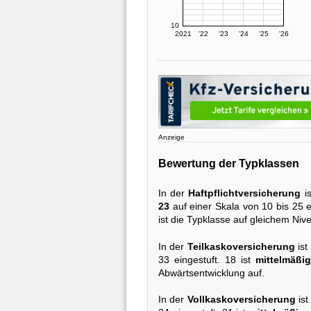
10
2021
'22
'23
'24
'25
'26
Anzeige
Bewertung der Typklassen
In der
Haftpflichtversicherung
is
23
auf einer Skala von 10 bis 25 e
ist die Typklasse auf gleichem Niv
In der
Teilkaskoversicherung
ist
33 eingestuft. 18 ist
mittelmäßig
Abwärtsentwicklung auf.
In der
Vollkaskoversicherung
ist