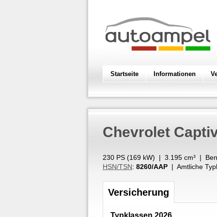
Startseite
Informationen
V
Chevrolet
Captiv
230 PS (
169
kW
) |
3.195
cm³
|
Ben
HSN/TSN
:
8260/AAP
| Amtliche Typ
Versicherung
Typklassen 2026