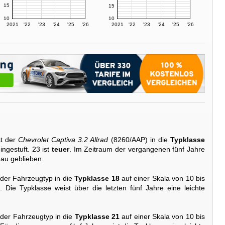
15
15
10
10
2021
'22
'23
'24
'25
'26
2021
'22
'23
'24
'25
'26
t der
Chevrolet Captiva 3.2 Allrad
(8260/AAP) in die
Typklasse
ingestuft. 23 ist
teuer
. Im Zeitraum der vergangenen fünf Jahre
eau geblieben.
 der Fahrzeugtyp in die
Typklasse 18
auf einer Skala von 10 bis
. Die Typklasse weist über die letzten fünf Jahre eine leichte
 der Fahrzeugtyp in die
Typklasse 21
auf einer Skala von 10 bis