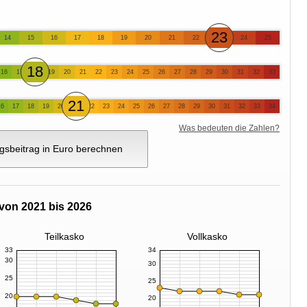
23
14
15
16
17
18
19
20
21
22
24
25
18
16
17
19
20
21
22
23
24
25
26
27
28
29
30
31
32
33
21
16
17
18
19
20
22
23
24
25
26
27
28
29
30
31
32
33
34
Was bedeuten die Zahlen?
gsbeitrag in Euro berechnen
von 2021 bis 2026
Teilkasko
Vollkasko
33
34
30
30
25
25
20
20