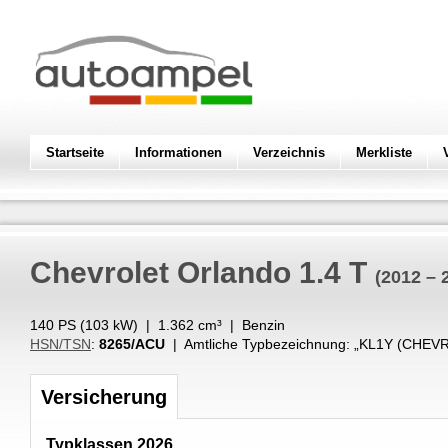
Startseite
Informationen
Verzeichnis
Merkliste
Chevrolet
Orlando 1.4 T
(2012 – 
140 PS (
103
kW
) |
1.362
cm³
|
Benzin
HSN/TSN
:
8265/ACU
| Amtliche Typbezeichnung: „
KL1Y (CHEV
Versicherung
Typklassen 2026