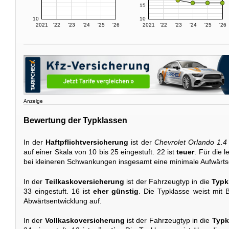
15
10
10
2021
'22
'23
'24
'25
'26
2021
'22
'23
'24
'25
'26
Anzeige
Bewertung der Typklassen
In der
Haftpflichtversicherung
ist der
Chevrolet Orlando 1.4
auf einer Skala von 10 bis 25 eingestuft. 22 ist
teuer
. Für die l
bei kleineren Schwankungen insgesamt eine minimale Aufwärts
In der
Teilkaskoversicherung
ist der Fahrzeugtyp in die
Typk
33 eingestuft. 16 ist
eher günstig
. Die Typklasse weist mit B
Abwärtsentwicklung auf.
In der
Vollkaskoversicherung
ist der Fahrzeugtyp in die
Typk