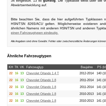
34 eingestuft. 13 ist
günstig
. Die Typklasse weist über die v
Abwärtsentwicklung auf.
Bitte beachten Sie, dass die hier aufgeführten Typklassen 
HSN/TSN
8265/ACU
gelten. Möglicherweise existieren an
ähnlichen Namens mit anderen HSN/TSN und anderen Typkl
einen Fahrzeugtypen eindeutig.
Alle Angaben sind ohne Gewähr. Fehler oder zwischenzeitliche Änderungen könne
Ähnliche Fahrzeugtypen
KH
TK
VK
Fahrzeugtyp
Baujahre
PS (k
22
16
13
Chevrolet
Orlando 1.4 T
2012-2014
140 (1
22
16
13
Chevrolet
Orlando 1.8
2011-2014
141 (1
22
16
13
Chevrolet
Orlando 1.8
2011-2014
141 (1
22
16
13
Chevrolet
Orlando 1.8
2010-2013
141 (1
22
16
13
Chevrolet
Orlando 1.8
2010-2013
141 (1