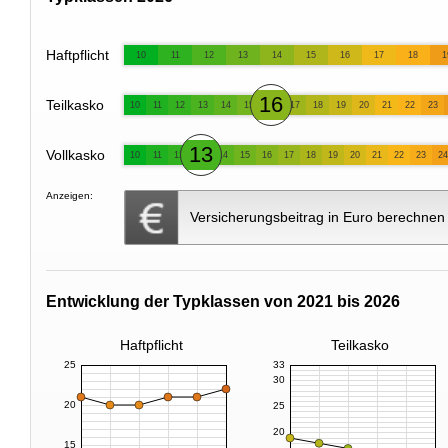
Haftpflicht
10
11
12
13
14
15
16
17
18
1
16
Teilkasko
10
11
12
13
14
15
17
18
19
20
21
22
23
13
Vollkasko
10
11
12
14
15
16
17
18
19
20
21
22
23
24
Anzeigen:
Versicherungsbeitrag in Euro berechnen
Entwicklung der Typklassen von 2021 bis 2026
Haftpflicht
Teilkasko
25
33
30
20
25
20
15