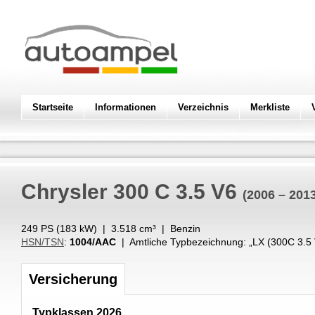
Startseite
Informationen
Verzeichnis
Merkliste
Chrysler
300 C 3.5 V6
(2006 – 201
249 PS (
183
kW
) |
3.518
cm³
|
Benzin
HSN/TSN
:
1004/AAC
| Amtliche Typbezeichnung: „
LX (300C 3.5
Versicherung
Typklassen 2026