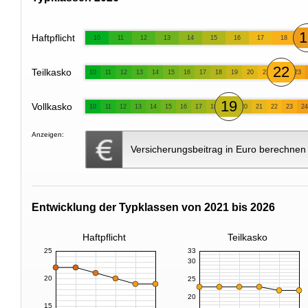
1
Haftpflicht
10
11
12
13
14
15
16
17
18
22
Teilkasko
10
11
12
13
14
15
16
17
18
19
20
21
23
19
Vollkasko
10
11
12
13
14
15
16
17
18
20
21
22
23
24
Anzeigen:
Versicherungsbeitrag in Euro berechnen
Entwicklung der Typklassen von 2021 bis 2026
Haftpflicht
Teilkasko
25
33
30
20
25
20
15