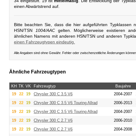
34 eingestuft. 19 ist
mittelmäßig
. Die Entwicklung der Typklas
einen Abwärtstrend auf.
Bitte beachten Sie, dass die hier aufgeführten Typklassen 
HSN/TSN
1004/AAC
gelten. Möglicherweise existieren an
ähnlichen Namens mit anderen HSN/TSN und anderen Typkl
einen Fahrzeugtypen eindeutig.
Alle Angaben sind ohne Gewähr. Fehler oder zwischenzeitliche Änderungen könne
Ähnliche Fahrzeugtypen
KH
TK
VK
Fahrzeugtyp
Baujahre
19
22
19
Chrysler
300 C 3.5 V6
2004-2007
19
22
19
Chrysler
300 C 3.5 V6 Touring Allrad
2006-2013
19
22
19
Chrysler
300 C 3.5 V6 Touring Allrad
2004-2007
19
22
19
Chrysler
300 C 2.7 V6
2006-2010
19
22
19
Chrysler
300 C 2.7 V6
2004-2008