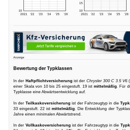
15
10
10
2021
'22
'23
'24
'25
'26
2021
'22
'23
'24
'25
'26
Anzeige
Bewertung der Typklassen
In der
Haftpflichtversicherung
ist der
Chrysler 300 C 3.5 V6
(
einer Skala von 10 bis 25 eingestuft. 19 ist
mittelmäßig
. Für d
Typklasse eine Abwärtsentwicklung auf.
In der
Teilkaskoversicherung
ist der Fahrzeugtyp in die
Typk
33 eingestuft. 22 ist
mittelmäßig
. Die Entwicklung der Typkla
Jahre einen minimalen Abwärtstrend.
In der
Vollkaskoversicherung
ist der Fahrzeugtyp in die
Typk