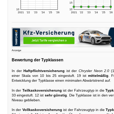
15
10
10
2021
'22
'23
'24
'25
'26
2021
'22
'23
'24
'25
'26
Anzeige
Bewertung der Typklassen
In der
Haftpflichtversicherung
ist der
Chrysler Neon 2.0
(1
einer Skala von 10 bis 25 eingestuft. 19 ist
mittelmäßig
. F
Entwicklung der Typklasse einen minimalen Abwärtstrend auf.
In der
Teilkaskoversicherung
ist der Fahrzeugtyp in die
Typk
33 eingestuft. 12 ist
sehr günstig
. Die Typklasse ist in den v
Niveau geblieben.
In der
Vollkaskoversicherung
ist der Fahrzeugtyp in die
Typk