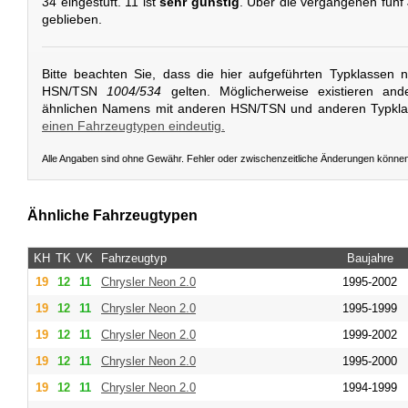
34 eingestuft. 11 ist
sehr günstig
. Über die vergangenen fünf 
geblieben.
Bitte beachten Sie, dass die hier aufgeführten Typklassen 
HSN/TSN
1004/534
gelten. Möglicherweise existieren and
ähnlichen Namens mit anderen HSN/TSN und anderen Typkl
einen Fahrzeugtypen eindeutig.
Alle Angaben sind ohne Gewähr. Fehler oder zwischenzeitliche Änderungen könne
Ähnliche Fahrzeugtypen
KH
TK
VK
Fahrzeugtyp
Baujahre
19
12
11
Chrysler
Neon 2.0
1995-2002
19
12
11
Chrysler
Neon 2.0
1995-1999
19
12
11
Chrysler
Neon 2.0
1999-2002
19
12
11
Chrysler
Neon 2.0
1995-2000
19
12
11
Chrysler
Neon 2.0
1994-1999