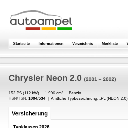
Startseite
Informationen
Verzeichnis
Merkliste
Chrysler
Neon 2.0
(2001 – 2002)
152 PS (
112
kW
) |
1.996
cm³
|
Benzin
HSN/TSN
:
1004/534
| Amtliche Typbezeichnung: „
PL (NEON 2.0)
Versicherung
Typklassen 2026