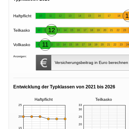
1
Haftpflicht
10
11
12
13
14
15
16
17
18
12
Teilkasko
10
11
13
14
15
16
17
18
19
20
21
22
23
11
Vollkasko
10
12
13
14
15
16
17
18
19
20
21
22
23
24
Anzeigen:
Versicherungsbeitrag in Euro berechnen
Entwicklung der Typklassen von 2021 bis 2026
Haftpflicht
Teilkasko
25
33
30
20
25
20
15