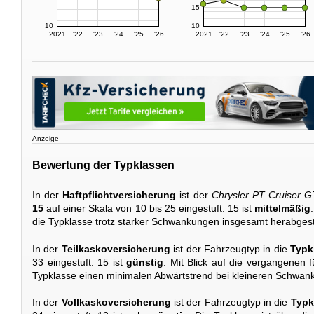
15
10
10
2021
'22
'23
'24
'25
'26
2021
'22
'23
'24
'25
'26
Anzeige
Bewertung der Typklassen
In der
Haftpflichtversicherung
ist der
Chrysler PT Cruiser G
15
auf einer Skala von 10 bis 25 eingestuft. 15 ist
mittelmäßig
die Typklasse trotz starker Schwankungen insgesamt herabgest
In der
Teilkaskoversicherung
ist der Fahrzeugtyp in die
Typk
33 eingestuft. 15 ist
günstig
. Mit Blick auf die vergangenen f
Typklasse einen minimalen Abwärtstrend bei kleineren Schwan
In der
Vollkaskoversicherung
ist der Fahrzeugtyp in die
Typk