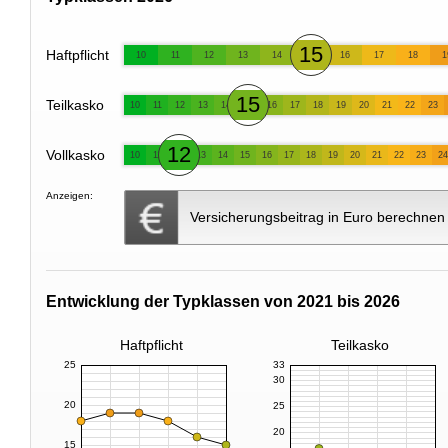
15
Haftpflicht
10
11
12
13
14
16
17
18
1
15
Teilkasko
10
11
12
13
14
16
17
18
19
20
21
22
23
12
Vollkasko
10
11
13
14
15
16
17
18
19
20
21
22
23
24
Anzeigen:
Versicherungsbeitrag in Euro berechnen
Entwicklung der Typklassen von 2021 bis 2026
Haftpflicht
Teilkasko
25
33
30
20
25
20
15