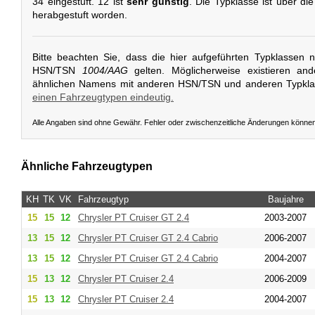
34 eingestuft. 12 ist
sehr günstig
. Die Typklasse ist über die
herabgestuft worden.
Bitte beachten Sie, dass die hier aufgeführten Typklassen 
HSN/TSN
1004/AAG
gelten. Möglicherweise existieren an
ähnlichen Namens mit anderen HSN/TSN und anderen Typkl
einen Fahrzeugtypen eindeutig.
Alle Angaben sind ohne Gewähr. Fehler oder zwischenzeitliche Änderungen könne
Ähnliche Fahrzeugtypen
KH
TK
VK
Fahrzeugtyp
Baujahre
15
15
12
Chrysler
PT Cruiser GT 2.4
2003-2007
13
15
12
Chrysler
PT Cruiser GT 2.4 Cabrio
2006-2007
13
15
12
Chrysler
PT Cruiser GT 2.4 Cabrio
2004-2007
15
13
12
Chrysler
PT Cruiser 2.4
2006-2009
15
13
12
Chrysler
PT Cruiser 2.4
2004-2007