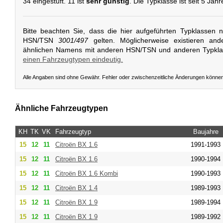
34 eingestuft. 11 ist
sehr günstig
. Die Typklasse ist seit 5 Jahr
Bitte beachten Sie, dass die hier aufgeführten Typklassen 
HSN/TSN
3001/497
gelten. Möglicherweise existieren and
ähnlichen Namens mit anderen HSN/TSN und anderen Typkl
einen Fahrzeugtypen eindeutig.
Alle Angaben sind ohne Gewähr. Fehler oder zwischenzeitliche Änderungen könne
Ähnliche Fahrzeugtypen
KH
TK
VK
Fahrzeugtyp
Baujahre
15
12
11
Citroën
BX 1.6
1991-1993
15
12
11
Citroën
BX 1.6
1990-1994
15
12
11
Citroën
BX 1.6 Kombi
1990-1993
15
12
11
Citroën
BX 1.4
1989-1993
15
12
11
Citroën
BX 1.9
1989-1994
15
12
11
Citroën
BX 1.9
1989-1992