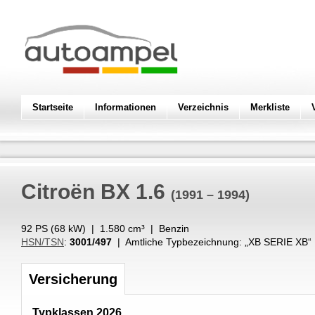
Startseite
Informationen
Verzeichnis
Merkliste
Citroën
BX 1.6
(1991 – 1994)
92 PS (
68
kW
) |
1.580
cm³
|
Benzin
HSN/TSN
:
3001/497
| Amtliche Typbezeichnung: „
XB SERIE XB
“
Versicherung
Typklassen 2026