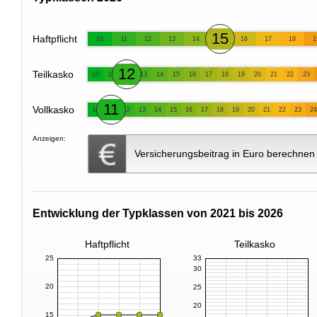
15
Haftpflicht
10
11
12
13
14
16
17
18
1
12
Teilkasko
10
11
13
14
15
16
17
18
19
20
21
22
23
11
Vollkasko
10
12
13
14
15
16
17
18
19
20
21
22
23
24
Anzeigen:
Versicherungsbeitrag in Euro berechnen
Entwicklung der Typklassen von 2021 bis 2026
Haftpflicht
Teilkasko
25
33
30
20
25
20
15