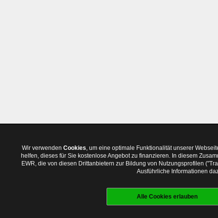
Wir verwenden
Cookies
, um eine optimale Funktionalität unserer Websei
helfen, dieses für Sie kostenlose Angebot zu finanzieren. In diesem Zus
EWR, die von diesen Drittanbietern zur Bildung von Nutzungsprofilen ("T
Ausführliche Informationen daz
Alle Cookies erlauben