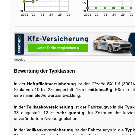
15
10
10
2021
'22
'23
'24
'25
'26
2021
'22
'23
'24
'25
'26
Anzeige
Bewertung der Typklassen
In der
Haftpflichtversicherung
ist der
Citroën BX 1.6
(3001/
Skala von 10 bis 25 eingestuft. 15 ist
mittelmäßig
. Für die le
eine minimale Aufwärtsentwicklung.
In der
Teilkaskoversicherung
ist der Fahrzeugtyp in die
Typk
33 eingestuft. 12 ist
sehr günstig
. Im Zeitraum der letzte
unverändertem Niveau geblieben.
In der
Vollkaskoversicherung
ist der Fahrzeugtyp in die
Typk