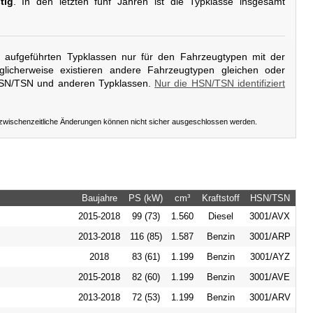
tig
. In den letzten fünf Jahren ist die Typklasse insgesamt
er aufgeführten Typklassen nur für den Fahrzeugtypen mit der
licherweise existieren andere Fahrzeugtypen gleichen oder
HSN/TSN und anderen Typklassen.
Nur die HSN/TSN identifiziert
 zwischenzeitliche Änderungen können nicht sicher ausgeschlossen werden.
Baujahre
PS (kW)
cm³
Kraftstoff
HSN/TSN
2015-2018
99 (73)
1.560
Diesel
3001/AVX
2013-2018
116 (85)
1.587
Benzin
3001/ARP
2018
83 (61)
1.199
Benzin
3001/AYZ
2015-2018
82 (60)
1.199
Benzin
3001/AVE
2013-2018
72 (53)
1.199
Benzin
3001/ARV