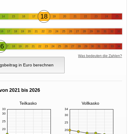
18
14
15
16
17
19
20
21
22
23
24
25
16
17
18
19
20
21
22
23
24
25
26
27
28
29
30
31
32
33
16
17
18
19
20
21
22
23
24
25
26
27
28
29
30
31
32
33
34
Was bedeuten die Zahlen?
gsbeitrag in Euro berechnen
von 2021 bis 2026
Teilkasko
Vollkasko
33
34
30
30
25
25
20
20