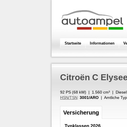
Startseite
Informationen
V
Citroën
C Elysee
92 PS (
68
kW
) |
1.560
cm³
|
Diesel
HSN/TSN
:
3001/ARO
| Amtliche Typ
Versicherung
Typklassen 2026