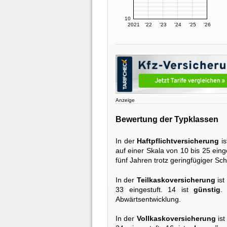
10
2021
'22
'23
'24
'25
'26
Anzeige
Bewertung der Typklassen
In der
Haftpflichtversicherung
is
auf einer Skala von 10 bis 25 einge
fünf Jahren trotz geringfügiger 
In der
Teilkaskoversicherung
ist
33 eingestuft. 14 ist
günstig
.
Abwärtsentwicklung.
In der
Vollkaskoversicherung
ist