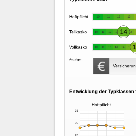
Haftpflicht
10
11
12
13
14
Teilkasko
10
11
12
13
15
Vollkasko
10
11
12
13
14
15
Anzeigen:
Versicherun
Entwicklung der Typklassen 
Haftpflicht
25
20
15