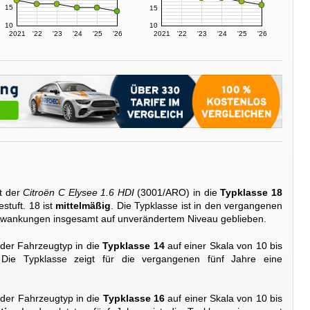
15
15
10
10
2021
'22
'23
'24
'25
'26
2021
'22
'23
'24
'25
'26
t der
Citroën C Elysee 1.6 HDI
(3001/ARO) in die
Typklasse 18
stuft. 18 ist
mittelmäßig
. Die Typklasse ist in den vergangenen
Schwankungen insgesamt auf unverändertem Niveau geblieben.
 der Fahrzeugtyp in die
Typklasse 14
auf einer Skala von 10 bis
 Die Typklasse zeigt für die vergangenen fünf Jahre eine
 der Fahrzeugtyp in die
Typklasse 16
auf einer Skala von 10 bis