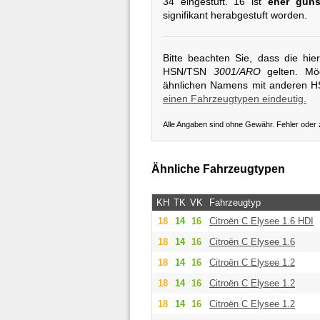
34 eingestuft. 16 ist
eher güns
signifikant herabgestuft worden.
Bitte beachten Sie, dass die hi
HSN/TSN
3001/ARO
gelten. Mög
ähnlichen Namens mit anderen 
einen Fahrzeugtypen eindeutig.
Alle Angaben sind ohne Gewähr. Fehler oder
Ähnliche Fahrzeugtypen
KH
TK
VK
Fahrzeugtyp
18
14
16
Citroën
C Elysee 1.6 HDI
18
14
16
Citroën
C Elysee 1.6
18
14
16
Citroën
C Elysee 1.2
18
14
16
Citroën
C Elysee 1.2
18
14
16
Citroën
C Elysee 1.2