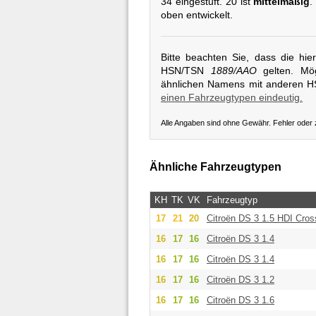
34 eingestuft. 20 ist
mittelmäßig
.
oben entwickelt.
Bitte beachten Sie, dass die hi
HSN/TSN
1889/AAO
gelten. Mög
ähnlichen Namens mit anderen 
einen Fahrzeugtypen eindeutig.
Alle Angaben sind ohne Gewähr. Fehler oder
Ähnliche Fahrzeugtypen
KH
TK
VK
Fahrzeugtyp
17
21
20
Citroën
DS 3 1.5 HDI Cro
16
17
16
Citroën
DS 3 1.4
16
17
16
Citroën
DS 3 1.4
16
17
16
Citroën
DS 3 1.2
16
17
16
Citroën
DS 3 1.6