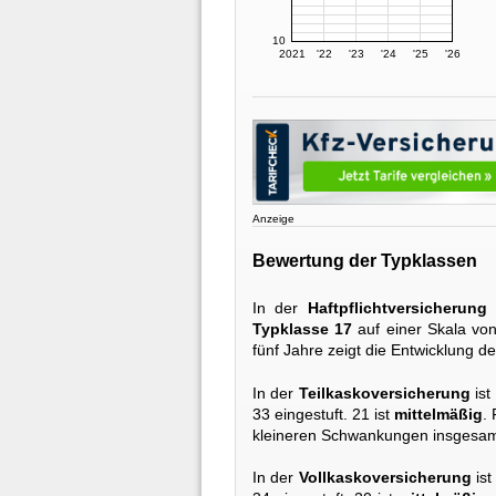
10
2021
'22
'23
'24
'25
'26
Anzeige
Bewertung der Typklassen
In der
Haftpflichtversicherung
Typklasse 17
auf einer Skala von
fünf Jahre zeigt die Entwicklung d
In der
Teilkaskoversicherung
ist
33 eingestuft. 21 ist
mittelmäßig
.
kleineren Schwankungen insgesamt
In der
Vollkaskoversicherung
ist