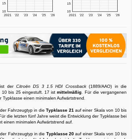
15
15
10
10
2021
'22
'23
'24
'25
'26
2021
'22
'23
'24
'25
'26
ist der
Citroën DS 3 1.5 HDI Crossback
(1889/AAO) in die
 10 bis 25 eingestuft. 17 ist
mittelmäßig
. Für die vergangenen
er Typklasse einen minimalen Aufwärtstrend.
 der Fahrzeugtyp in die
Typklasse 21
auf einer Skala von 10 bis
 Für die letzten fünf Jahre weist die Entwicklung der Typklasse bei
 einen minimalen Aufwärtstrend auf.
 der Fahrzeugtyp in die
Typklasse 20
auf einer Skala von 10 bis