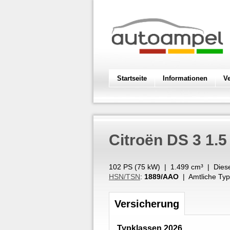
Startseite
Informationen
V
Citroën
DS 3 1.
102 PS (
75
kW
) |
1.499
cm³
|
Dies
HSN/TSN
:
1889/AAO
| Amtliche Typ
Versicherung
Typklassen 2026