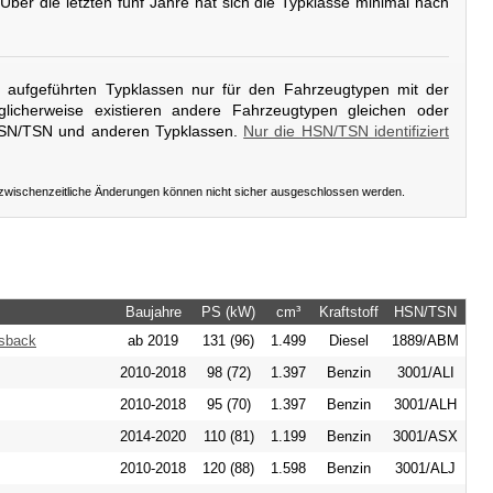
 Über die letzten fünf Jahre hat sich die Typklasse minimal nach
er aufgeführten Typklassen nur für den Fahrzeugtypen mit der
licherweise existieren andere Fahrzeugtypen gleichen oder
HSN/TSN und anderen Typklassen.
Nur die HSN/TSN identifiziert
 zwischenzeitliche Änderungen können nicht sicher ausgeschlossen werden.
Baujahre
PS (kW)
cm³
Kraftstoff
HSN/TSN
ssback
ab 2019
131 (96)
1.499
Diesel
1889/ABM
2010-2018
98 (72)
1.397
Benzin
3001/ALI
2010-2018
95 (70)
1.397
Benzin
3001/ALH
2014-2020
110 (81)
1.199
Benzin
3001/ASX
2010-2018
120 (88)
1.598
Benzin
3001/ALJ