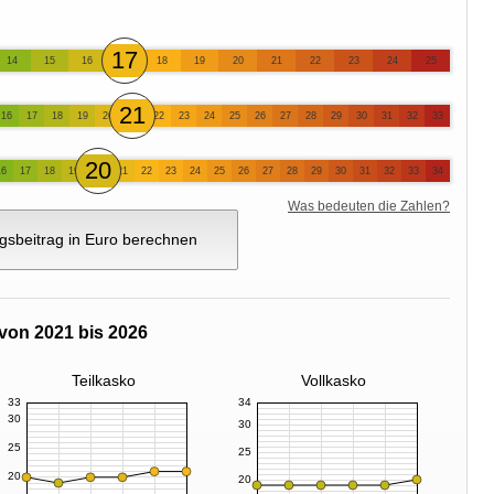
17
14
15
16
18
19
20
21
22
23
24
25
21
16
17
18
19
20
22
23
24
25
26
27
28
29
30
31
32
33
20
16
17
18
19
21
22
23
24
25
26
27
28
29
30
31
32
33
34
Was bedeuten die Zahlen?
gsbeitrag in Euro berechnen
von 2021 bis 2026
Teilkasko
Vollkasko
33
34
30
30
25
25
20
20