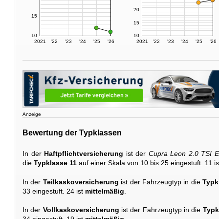
20
15
15
10
10
2021
'22
'23
'24
'25
'26
2021
'22
'23
'24
'25
'26
Anzeige
Bewertung der Typklassen
In der
Haftpflichtversicherung
ist der
Cupra Leon 2.0 TSI E-
die
Typklasse 11
auf einer Skala von 10 bis 25 eingestuft. 11 i
In der
Teilkaskoversicherung
ist der Fahrzeugtyp in die
Typk
33 eingestuft. 24 ist
mittelmäßig
.
In der
Vollkaskoversicherung
ist der Fahrzeugtyp in die
Typk