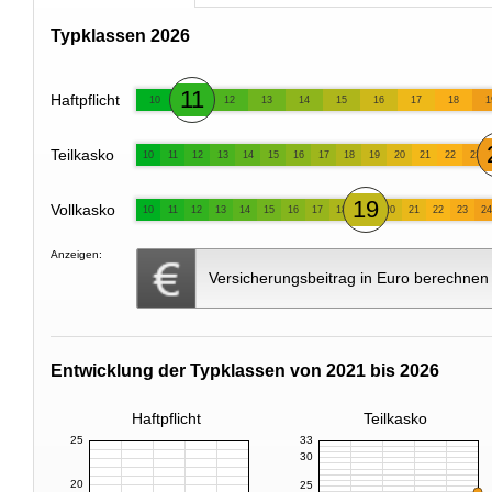
Typklassen 2026
11
Haftpflicht
10
12
13
14
15
16
17
18
1
Teilkasko
10
11
12
13
14
15
16
17
18
19
20
21
22
23
19
Vollkasko
10
11
12
13
14
15
16
17
18
20
21
22
23
24
Anzeigen:
Versicherungsbeitrag in Euro berechnen
Entwicklung der Typklassen von 2021 bis 2026
Haftpflicht
Teilkasko
25
33
30
20
25