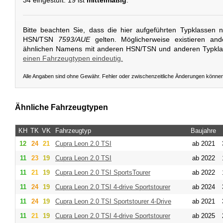
34 eingestuft. 19 ist
mittelmäßig
.
Bitte beachten Sie, dass die hier aufgeführten Typklassen 
HSN/TSN
7593/AUE
gelten. Möglicherweise existieren an
ähnlichen Namens mit anderen HSN/TSN und anderen Typkl
einen Fahrzeugtypen eindeutig.
Alle Angaben sind ohne Gewähr. Fehler oder zwischenzeitliche Änderungen könne
Ähnliche Fahrzeugtypen
KH
TK
VK
Fahrzeugtyp
Baujahre
12
24
21
Cupra
Leon 2.0 TSI
ab 2021
11
23
19
Cupra
Leon 2.0 TSI
ab 2022
11
21
19
Cupra
Leon 2.0 TSI SportsTourer
ab 2022
11
24
19
Cupra
Leon 2.0 TSI 4-drive Sportstourer
ab 2024
11
24
19
Cupra
Leon 2.0 TSI Sportstourer 4-Drive
ab 2021
11
21
19
Cupra
Leon 2.0 TSI 4-drive Sportstourer
ab 2025