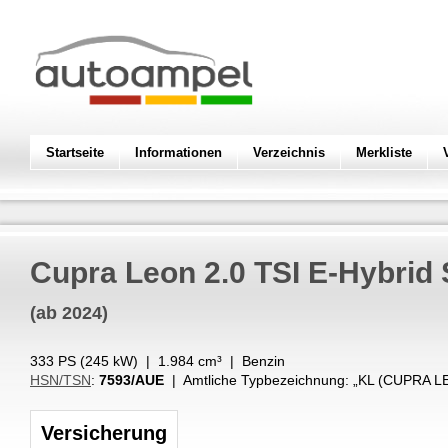
Startseite
Informationen
Verzeichnis
Merkliste
Cupra
Leon 2.0 TSI E-Hybrid 
(ab 2024)
333 PS (
245
kW
) |
1.984
cm³
|
Benzin
HSN/TSN
:
7593/AUE
| Amtliche Typbezeichnung: „
KL (CUPRA L
Versicherung