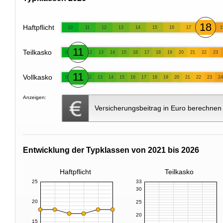
18
Haftpflicht
10
11
12
13
14
15
16
17
1
11
Teilkasko
10
12
13
14
15
16
17
18
19
20
21
22
23
11
Vollkasko
10
12
13
14
15
16
17
18
19
20
21
22
23
24
Anzeigen:
Versicherungsbeitrag in Euro berechnen
Entwicklung der Typklassen von 2021 bis 2026
Haftpflicht
Teilkasko
25
33
30
20
25
20
15