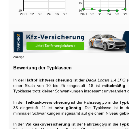
15
10
10
2021
'22
'23
'24
'25
'26
2021
'22
'23
'24
'25
'26
Anzeige
Bewertung der Typklassen
In der
Haftpflichtversicherung
ist der
Dacia Logan 1.4 LPG
(
einer Skala von 10 bis 25 eingestuft. 18 ist
mittelmäßig
. 
Typklasse trotz kleiner Schwankungen insgesamt unverändert g
In der
Teilkaskoversicherung
ist der Fahrzeugtyp in die
Typk
33 eingestuft. 11 ist
sehr günstig
. Die Typklasse ist in 
minimaler Schwankungen insgesamt auf gleichem Niveau gebli
In der
Vollkaskoversicherung
ist der Fahrzeugtyp in die
Typk