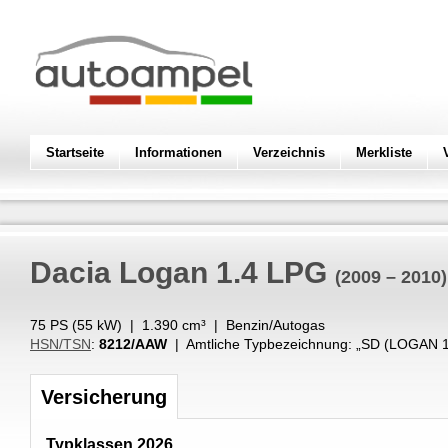
Startseite
Informationen
Verzeichnis
Merkliste
Dacia
Logan 1.4 LPG
(2009 – 2010)
75 PS (
55
kW
) |
1.390
cm³
|
Benzin/Autogas
HSN/TSN
:
8212/AAW
| Amtliche Typbezeichnung: „
SD (LOGAN 1
Versicherung
Typklassen 2026