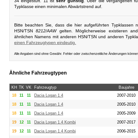
34 eingestuft. 11 ist
sehr günstig
. Über die vergangenen fü
Typklasse einen minimalen Abwärtstrend auf.
Bitte beachten Sie, dass die hier aufgeführten Typklassen 
HSN/TSN
8212/AAW
gelten. Möglicherweise existieren an
ähnlichen Namens mit anderen HSN/TSN und anderen Typkl
einen Fahrzeugtypen eindeutig.
Alle Angaben sind ohne Gewähr. Fehler oder zwischenzeitliche Änderungen könne
Ähnliche Fahrzeugtypen
KH
TK
VK
Fahrzeugtyp
Baujahre
18
11
11
Dacia
Logan 1.4
2007-2010
18
11
11
Dacia
Logan 1.4
2005-2010
18
11
11
Dacia
Logan 1.4
2005-2009
19
12
11
Dacia
Logan 1.4 Kombi
2007-2017
19
12
11
Dacia
Logan 1.4 Kombi
2006-2015