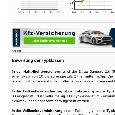
15
10
10
2021
'22
'23
'24
'25
'26
2021
'22
'23
'24
'25
'26
Anzeige
Bewertung der Typklassen
In der
Haftpflichtversicherung
ist der
Dacia Sandero 1.0
(8
einer Skala von 10 bis 25 eingestuft. 17 ist
mittelmäßig
. Die
letzten fünf Jahre weist trotz großer Schwankungen insgesamt 
In der
Teilkaskoversicherung
ist der Fahrzeugtyp in die
Typk
33 eingestuft. 19 ist
mittelmäßig
. Die Typklasse ist im Zeitrau
Schwankungeninsgesamt heraufgestuft worden.
In der
Vollkaskoversicherung
ist der Fahrzeugtyp in die
Typk