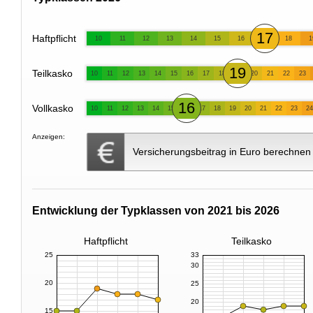
17
Haftpflicht
10
11
12
13
14
15
16
18
1
19
Teilkasko
10
11
12
13
14
15
16
17
18
20
21
22
23
16
Vollkasko
10
11
12
13
14
15
17
18
19
20
21
22
23
24
Anzeigen:
Versicherungsbeitrag in Euro berechnen
Entwicklung der Typklassen von 2021 bis 2026
Haftpflicht
Teilkasko
25
33
30
20
25
20
15