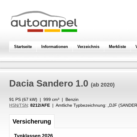
Startseite
Informationen
Verzeichnis
Merkliste
Dacia
Sandero 1.0
(ab 2020)
91 PS (
67
kW
) |
999
cm³
|
Benzin
HSN/TSN
:
8212/AFE
| Amtliche Typbezeichnung: „
DJF (SANDER
Versicherung
Typklassen 2026