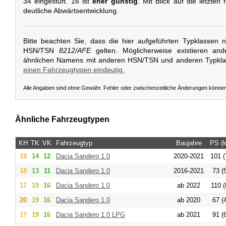
34 eingestuft. 16 ist
eher günstig
. Mit Blick auf die letzten
deutliche Abwärtsentwicklung.
Bitte beachten Sie, dass die hier aufgeführten Typklassen 
HSN/TSN
8212/AFE
gelten. Möglicherweise existieren an
ähnlichen Namens mit anderen HSN/TSN und anderen Typkl
einen Fahrzeugtypen eindeutig.
Alle Angaben sind ohne Gewähr. Fehler oder zwischenzeitliche Änderungen könne
Ähnliche Fahrzeugtypen
KH
TK
VK
Fahrzeugtyp
Baujahre
PS (
18
14
12
Dacia
Sandero 1.0
2020-2021
101 (
18
13
11
Dacia
Sandero 1.0
2016-2021
73 (
17
19
16
Dacia
Sandero 1.0
ab 2022
110 (
20
19
16
Dacia
Sandero 1.0
ab 2020
67 (
17
19
16
Dacia
Sandero 1.0 LPG
ab 2021
91 (