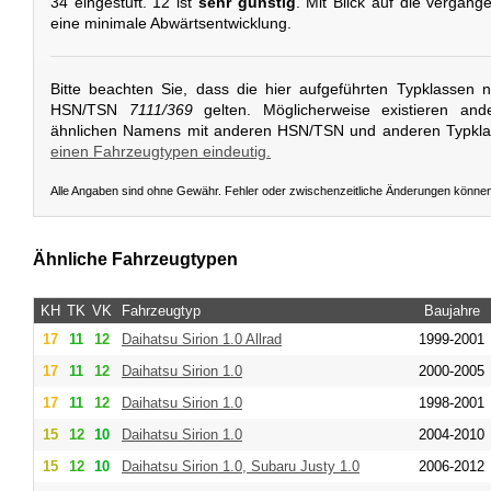
34 eingestuft. 12 ist
sehr günstig
. Mit Blick auf die vergang
eine minimale Abwärtsentwicklung.
Bitte beachten Sie, dass die hier aufgeführten Typklassen 
HSN/TSN
7111/369
gelten. Möglicherweise existieren and
ähnlichen Namens mit anderen HSN/TSN und anderen Typkl
einen Fahrzeugtypen eindeutig.
Alle Angaben sind ohne Gewähr. Fehler oder zwischenzeitliche Änderungen könne
Ähnliche Fahrzeugtypen
KH
TK
VK
Fahrzeugtyp
Baujahre
17
11
12
Daihatsu
Sirion 1.0 Allrad
1999-2001
17
11
12
Daihatsu
Sirion 1.0
2000-2005
17
11
12
Daihatsu
Sirion 1.0
1998-2001
15
12
10
Daihatsu
Sirion 1.0
2004-2010
15
12
10
Daihatsu
Sirion 1.0, Subaru Justy 1.0
2006-2012