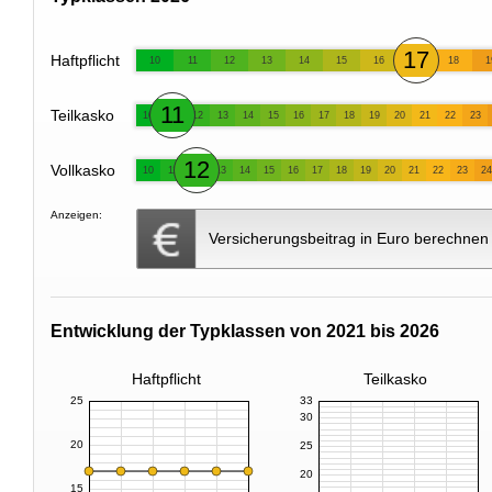
17
Haftpflicht
10
11
12
13
14
15
16
18
1
11
Teilkasko
10
12
13
14
15
16
17
18
19
20
21
22
23
12
Vollkasko
10
11
13
14
15
16
17
18
19
20
21
22
23
24
Anzeigen:
Versicherungsbeitrag in Euro berechnen
Entwicklung der Typklassen von 2021 bis 2026
Haftpflicht
Teilkasko
25
33
30
20
25
20
15