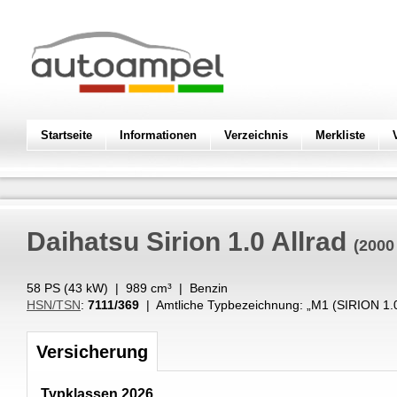
Startseite
Informationen
Verzeichnis
Merkliste
Daihatsu
Sirion 1.0 Allrad
(2000
58 PS (
43
kW
) |
989
cm³
|
Benzin
HSN/TSN
:
7111/369
| Amtliche Typbezeichnung: „
M1 (SIRION 1.
Versicherung
Typklassen 2026