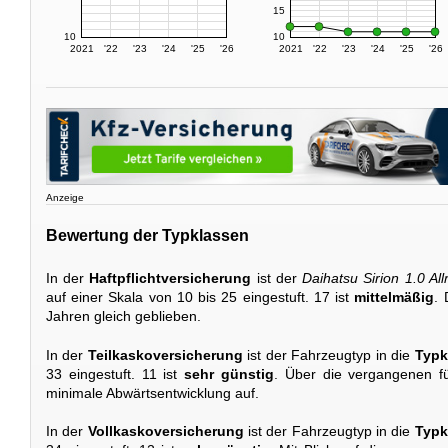
15
10
10
2021
'22
'23
'24
'25
'26
2021
'22
'23
'24
'25
'26
Anzeige
Bewertung der Typklassen
In der
Haftpflichtversicherung
ist der
Daihatsu Sirion 1.0 All
auf einer Skala von 10 bis 25 eingestuft. 17 ist
mittelmäßig
. 
Jahren gleich geblieben.
In der
Teilkaskoversicherung
ist der Fahrzeugtyp in die
Typk
33 eingestuft. 11 ist
sehr günstig
. Über die vergangenen fü
minimale Abwärtsentwicklung auf.
In der
Vollkaskoversicherung
ist der Fahrzeugtyp in die
Typk